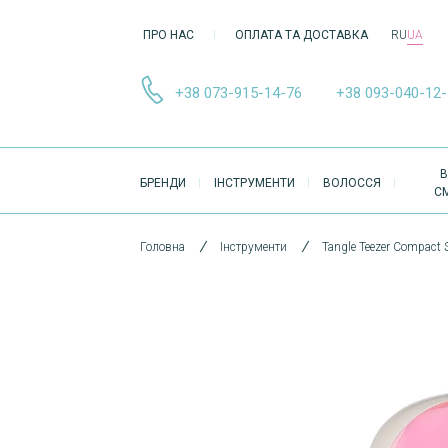
ПРО НАС
ОПЛАТА ТА ДОСТАВКА
RU
UA
+38 073-915-14-76
+38 093-040-12
ОСНОВНА
В
БРЕНДИ
ІНСТРУМЕНТИ
ВОЛОССЯ
НАВІҐАЦІЯ
С
Головна
Інструменти
Tangle Teezer Compact S