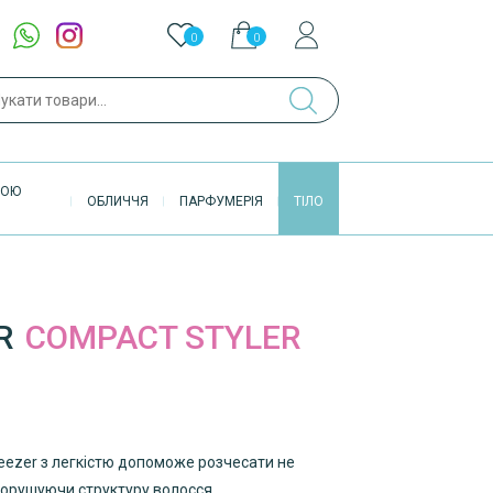
0
0
ук
ВОЮ
ОБЛИЧЧЯ
ПАРФУМЕРІЯ
ТІЛО
R
COMPACT STYLER
Teezer з легкістю допоможе розчесати не
порушуючи структуру волосся.