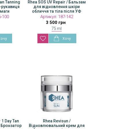
Tan Tanning
Rhea SOS UV Repair / Бальзам
р-рукавиця
для відновлення шкіри
смаги
обличчя та тіла після УФ
6-100
Артикул:
187-142
3 500 грн
75 ml
ning
 1 Day Tan
Bali Body Gradual Tanning
Rhea Revisun /
а з
/ Бронзатор
Butter / Баттер для тіла з
Відновлювальний крем для