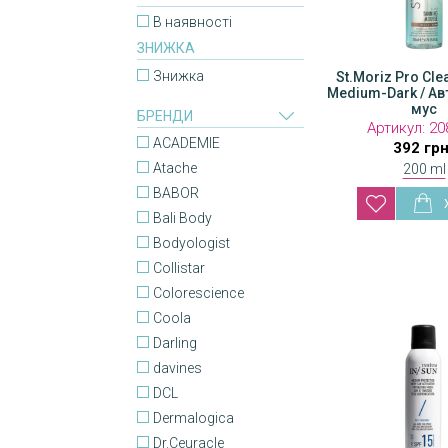
В наявності
ЗНИЖКА
Знижка
St.Moriz Pro Cl
St.Moriz Pro 
Medium-Dark / Ав
Spray / Авто
мус
БРЕНДИ
Артикул:
Артикул
20
ACADEMIE
495 грн
392 гр
Atache
200 ml
BABOR
Bali Body
Bodyologist
Collistar
Colorescience
Coola
Darling
davines
DCL
Dermalogica
Dr.Ceuracle