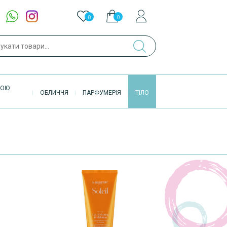
0
0
ук
ВОЮ
ОБЛИЧЧЯ
ПАРФУМЕРІЯ
ТІЛО
Доступно в
Доступно в
- 20%
- 20%
- 20%
шоурумі
шоурумі