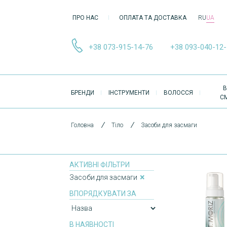
ПРО НАС
ОПЛАТА ТА ДОСТАВКА
RU
UA
+38 073-915-14-76
+38 093-040-12
ОСНОВНА
В
БРЕНДИ
ІНСТРУМЕНТИ
ВОЛОССЯ
НАВІҐАЦІЯ
С
Головна
Тіло
Засоби для засмаги
АКТИВНІ ФІЛЬТРИ
Засоби для засмаги
Доступно в
шоурумі
ВПОРЯДКУВАТИ ЗА
В НАЯВНОСТІ