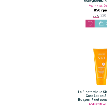
поступовим ефектом
поступовим 
засмаги
засмаг
Артикул:
63-115
Артикул:
6
2 250 грн
850 гр
50 g
220
La Biosthetique Sk
Care Lotion S
Водостійкий сон
лосьо
Артикул:
4