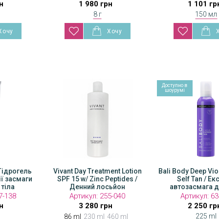
н
1 980 грн
1 101 гр
450 
8 г
150 мл
Доступно в
шоурумі
 Гідрогель
atment Lotion
Vivant Day Treatment Lotion
Vivant Day Treatment
Bali Body Deep Vio
ї засмаги
c Peptides /
SPF 15 w/ Zinc Peptides /
SPF 15 w/ Zinc Pept
Self Tan / Е
 тіла
лосьйон
Денний лосьйон
Денний лосьй
автозасмага д
:
7-138
255-042
Артикул:
255-040
Артикул:
Артикул:
255-0
63
н
0 грн
3 280 грн
8 780 грн
2 250 гр
225 ml
86 ml
230 ml
460 ml