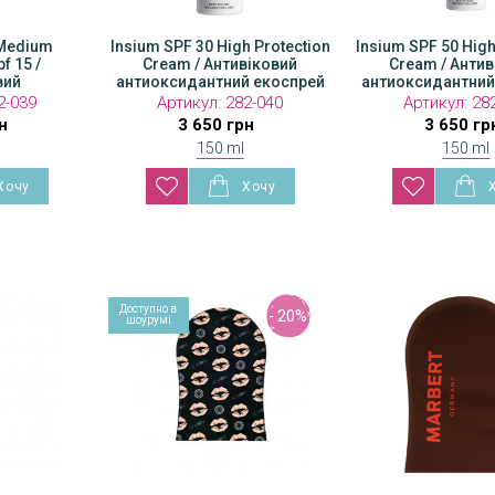
 Medium
Insium SPF 30 High Protection
Insium SPF 50 High
f 15 /
Cream / Антивіковий
Cream / Антив
вий
антиоксидантний екоспрей
антиоксидантний
 екоспрей
2-039
Артикул:
282-040
Артикул:
28
н
3 650 грн
3 650 гр
150 ml
150 ml
Доступно в
- 20%
шоурумі