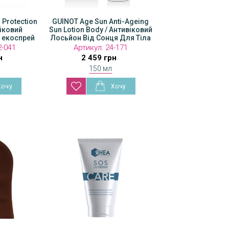
 Protection
GUINOT Age Sun Anti-Ageing
іковий
Sun Lotion Body / Антивіковий
 екоспрей
Лосьйон Від Сонця Для Тіла
SPF20
2-041
Артикул:
24-171
н
2 459 грн
150 мл