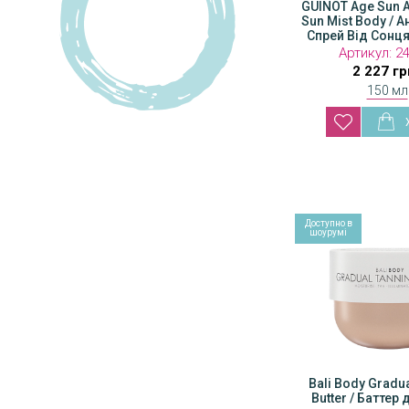
GUINOT Age Sun A
TiZO
Sun Mist Body / 
Спрей Від Сонця
Utsukusy
SPF30
Артикул:
2
Vivant
2 227 гр
Yellow Rose
150 мл
Доступно в
шоурумі
Bali Body Gradual Tanning
Bali Body Gradu
Butter / Баттер для тіла з
Butter / Баттер 