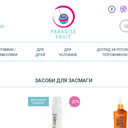
Пош
-50
ІТАМІНИ /
ДЛЯ
ДЛЯ
ДОГЛЯД ЗА РОТО
МАКОЛИКИ
ДІТЕЙ
ЧОЛОВІКІВ
ПОРОЖНИНОЮ
ЗАСОБИ ДЛЯ ЗАСМАГИ
Доступно в
Доступно в
- 20%
- 20%
шоурумі
шоурумі