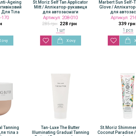
nti-Ageing
St.Moriz Self Tan Applicator
Marbert Sun Self-
Антивіковий
Mitt / Аплікатор-рукавиця
Glove / Аплікато
 Для Тіла
для автозасмаги
для автоза
4-170
Артикул:
208-010
Артикул:
21
н
285 грн
228 грн
339 грн
1 шт
1 pcs
Доступно в
шоурумі
al Tanning
Bali Body Gradual Tanning
Tan-Luxe The Butter
Bali Body Gradual Tan
St.Moriz Shimmer
для тіла з
Butter / Баттер для тіла з
Illuminating Gradual Tanning
Butter / Баттер для тіл
Coconut Paradise 