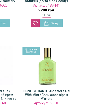
ом
м засмаги
поступовим ефектом
обличчя до та після сонця
засмаги
8-025
Артикул:
Артикул:
63-115
187-141
2 250 грн
5 200 грн
50 ml
Доступно в
Доступно в
шоурумі
шоурумі
 Aloe Vera Gel
ersun /
LIGNE ST. BARTH Aloe Vera Gel
LIGNE ST. BARTH Aloe 
ий крем
ль Алое віра з
With Mint / Гель Алое віра з
With Mint / Гель Алое
обличчя та
тою
М'ятою
М'ятою
:
-091
77-040
Артикул:
77-018
Артикул:
77-01