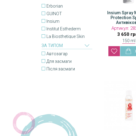
Erborian
Insium Spray
GUINOT
Protection Sp
Insium
Антивіко
антиоксидантний
Артикул:
28
Institut Esthederm
3 650 гр
La Biosthetique Skin
150 ml
Care
ЗА ТИПОМ
LIGNE ST. BARTH
Автозагар
Marbert
Для засмаги
MARY COHR
Після засмаги
O'lysee
PHILIP MARTIN'S
Phytomer
Rhea
RITUALS
Sensilis
St.Moriz
Tan-Luxe
Thalgo