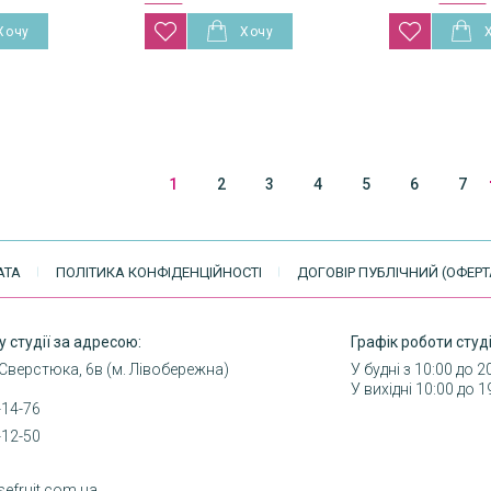
1
2
3
4
5
6
7
АТА
ПОЛІТИКА КОНФІДЕНЦІЙНОСТІ
ДОГОВІР ПУБЛІЧНИЙ (ОФЕРТ
у студії за адресою:
Графік роботи студі
 Сверстюка, 6в (м. Лівобережна)
У будні з 10:00 до 2
У вихідні 10:00 до 1
-14-76
-12-50
sefruit.com.ua