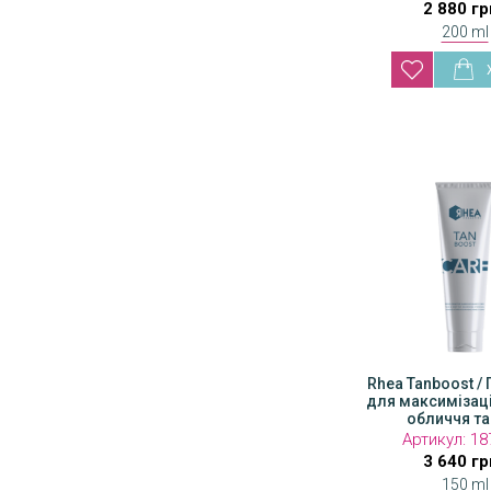
2 880 гр
200 ml
Rhea Tanboost /
Vivant Day Tre
для максимізаці
SPF 15 w/ Zin
обличчя та
Денний 
Артикул:
Артикул
18
3 640 гр
13 46
150 ml