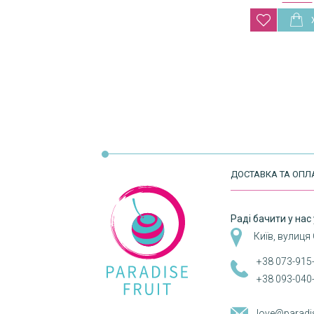
Розбивка
на
сторінки
ДОСТАВКА ТА ОПЛ
Раді бачити у нас 
Київ, вулиця
+38 073-915
+38 093-040
love@paradi