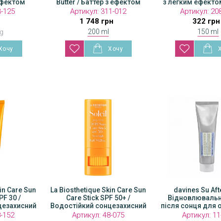
ефектом
поступовим ефектом
Butter / Баттер з ефектом
поступовим ефект
з легким ефекто
и
поступової автозасмаги
засмаги
засмаги
3-125
Артикул:
Артикул:
63-115
311-012
Артикул:
Артикул:
63-125
20
н
2 250 грн
1 748 грн
850 грн
322 грн
200 ml
150 ml
 g
in Care Sun
La Biosthetique Skin Care Sun
LIGNE ST. BARTH
davines Su Aft
PF 30 /
Care Stick SPF 50+ /
Вiдновлювальн
With Mint / Ге
цезахисний
Водостійкий сонцезахисний
пiсля сонця для 
М'я
н
олівець
тiла
8-152
Артикул:
48-075
Артикул:
Артикул
11