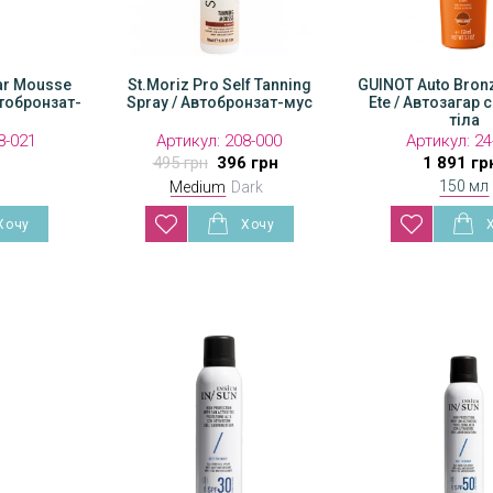
ear Mousse
Self Tanning
St.Moriz Pro Self Tanning
St.Moriz Pro Self T
GUINOT Auto Bronz
тобронзат-
бронзат-мус
Spray / Автобронзат-мус
Spray / Автобронз
Ete / Автозагар 
тіла
:
8-021
208-001
Артикул:
208-000
Артикул:
Артикул:
208-0
24
н
396 грн
495 грн
396 грн
495 грн
1 891 гр
396 гр
150 мл
Medium
Dark