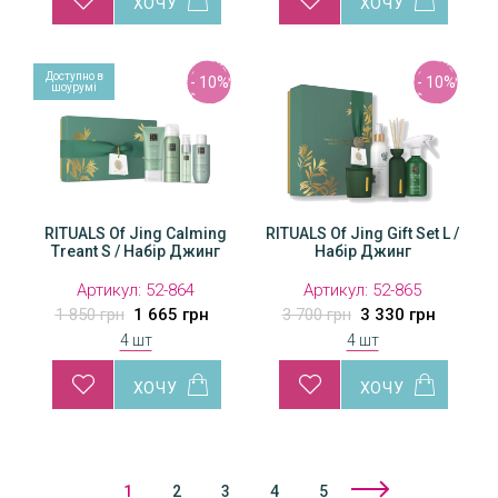
Доступно в
- 10%
- 10%
шоурумі
RITUALS Of Jing Calming
RITUALS Of Jing Gift Set L /
Treant S / Набір Джинг
Набір Джинг
Артикул:
52-864
Артикул:
52-865
1 850 грн
1 665 грн
3 700 грн
3 330 грн
4 шт
4 шт
1
2
3
4
5