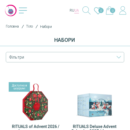
RU
UA
0
0
Головна
Тіло
Набори
НАБОРИ
Фільтри
Доступно в
шоурумі
RITUALS of Advent 2026 /
RITUALS Deluxe Advent