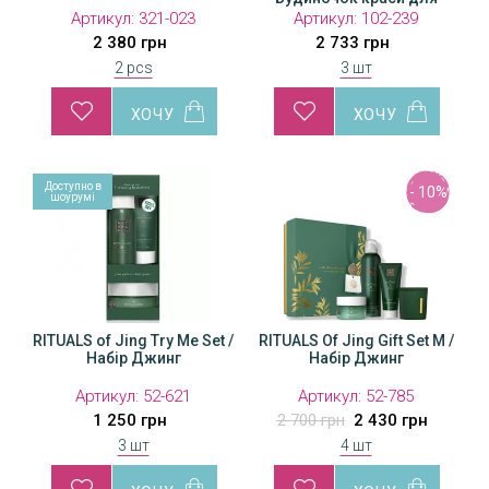
обличчя "Гіалу-
Артикул:
321-023
Артикул:
102-239
Проколаген"
2 380 грн
2 733 грн
2 pcs
3 шт
Доступно в
- 10%
шоурумі
RITUALS of Jing Try Me Set /
RITUALS Of Jing Gift Set M /
Набір Джинг
Набір Джинг
Артикул:
52-621
Артикул:
52-785
1 250 грн
2 700 грн
2 430 грн
3 шт
4 шт