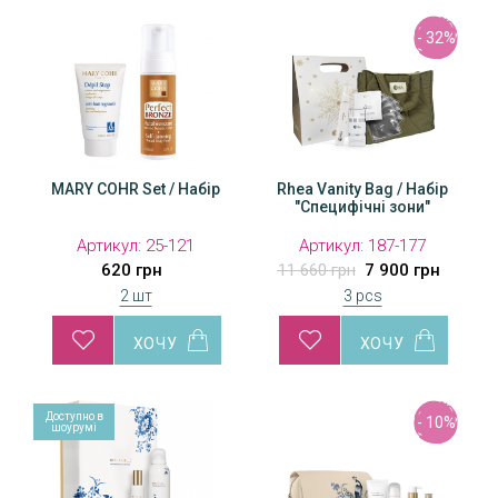
- 32%
MARY COHR Set / Набір
Rhea Vanity Bag / Набір
"Специфічні зони"
Артикул:
25-121
Артикул:
187-177
620 грн
11 660 грн
7 900 грн
2 шт
3 pcs
Доступно в
- 10%
шоурумі