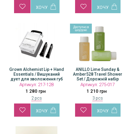
Доступно в
шоурумі
Grown Alchemist Lip + Hand
ANILLO Lime Sunday &
Essentials / Вишуканий
Amber528 Travel Shower
дует для зволоження губ
Set / Дорожній набір
та шкіри рук
Артикул:
217-128
Артикул:
275-017
1 280 грн
1 210 грн
2 pcs
3 pcs