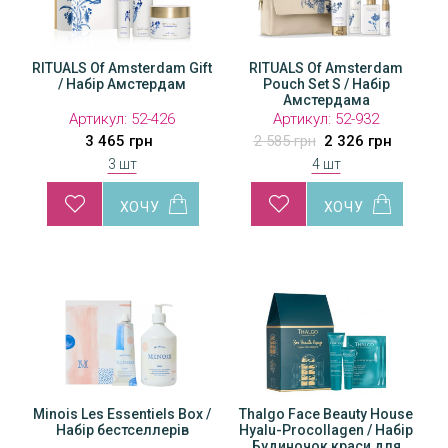
RITUALS Of Amsterdam Gift
RITUALS Of Amsterdam
/ Набір Амстердам
Pouch Set S / Набір
Амстердама
Артикул:
52-426
Артикул:
52-932
3 465 грн
2 585 грн
2 326 грн
3 шт
4 шт
Minois Les Essentiels Box /
Thalgo Face Beauty House
Набір бестселлерів
Hyalu-Procollagen / Набір
Будиночок краси для