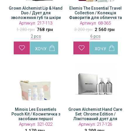
Grown Alchemist Lip & Hand
Elemis The Essential Travel
Duo / Дует для
Collection / Колекція
зволоження губ та шкіри
Фаворитів для обличчя та
рук
тіла у люкс косметичці
Артикул:
217-113
Артикул:
68-365
1 280 грн
768 грн
3 200 грн
2 560 грн
2 pcs
6 pcs
Minois Les Essentiels
Grown Alchemist Hand Care
Pouch Kit / Косметичка з
Set: Chrome Edition /
засобами першої
Лімітований дует для
необхідності
догляду за руками
Артикул:
321-022
Артикул:
217-126
1 170 грн
3 200 грн