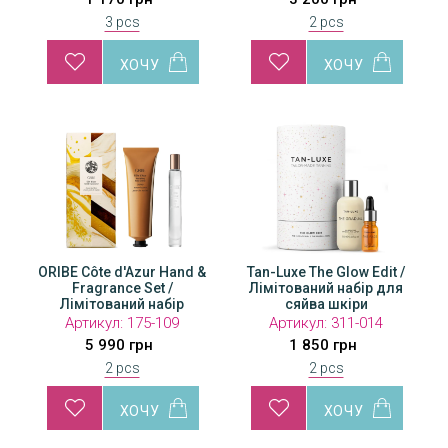
3 pcs
2 pcs
ORIBE Côte d'Azur Hand &
Tan-Luxe The Glow Edit /
Fragrance Set /
Лімітований набір для
Лімітований набір
сяйва шкіри
«Французська рівьера»
Артикул:
175-109
Артикул:
311-014
5 990 грн
1 850 грн
2 pcs
2 pcs