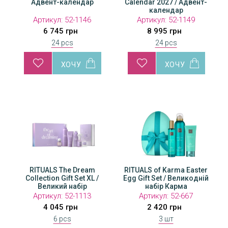
Адвент-календар
Calendar 2027 / Адвент-
календар
Артикул:
52-1146
Артикул:
52-1149
6 745 грн
8 995 грн
24 pcs
24 pcs
RITUALS The Dream
RITUALS of Karma Easter
Collection Gift Set XL /
Egg Gift Set / Великодній
Великий набір
набір Карма
Артикул:
52-1113
Артикул:
52-667
4 045 грн
2 420 грн
6 pcs
3 шт