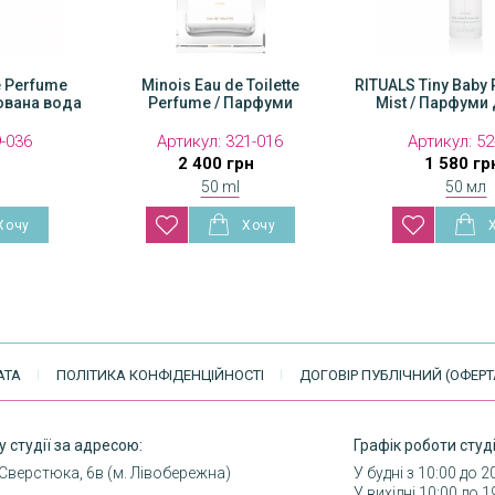
e Perfume
Minois Eau de Toilette
RITUALS Tiny Baby
ована вода
Perfume / Парфуми
Mist / Парфуми 
9-036
Артикул:
321-016
Артикул:
52
н
2 400 грн
1 580 гр
50 ml
50 мл
АТА
ПОЛІТИКА КОНФІДЕНЦІЙНОСТІ
ДОГОВІР ПУБЛІЧНИЙ (ОФЕРТ
у студії за адресою:
Графік роботи студі
 Сверстюка, 6в (м. Лівобережна)
У будні з 10:00 до 2
У вихідні 10:00 до 1