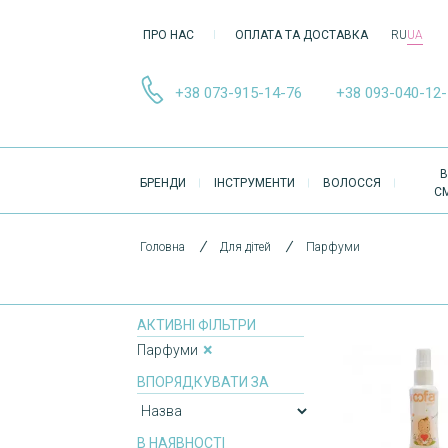
ПРО НАС
ОПЛАТА ТА ДОСТАВКА
RU
UA
+38 073-915-14-76
+38 093-040-12
ОСНОВНА
В
БРЕНДИ
ІНСТРУМЕНТИ
ВОЛОССЯ
НАВІҐАЦІЯ
С
Головна
Для дітей
Парфуми
АКТИВНІ ФІЛЬТРИ
Парфуми
ВПОРЯДКУВАТИ ЗА
В НАЯВНОСТІ