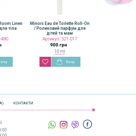
 Room Linen
Minois Eau de Toilette Roll-On
для тіла
/ Роликовий парфум для
дітей та мам
-480
Артикул:
321-017
н
900 грн
10 ml
А)
КОНТАКТИ
ї:
0:00
9:00