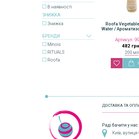
В наявності
ЗНИЖКА
Знижка
Roofa Vegetabl
Water / Ароматиз
БРЕНДИ
Артикул:
9
Minois
482 гр
RITUALS
200 мл
Roofa
ДОСТАВКА ТА ОПЛ
Раді бачити у нас 
Київ, вулиця