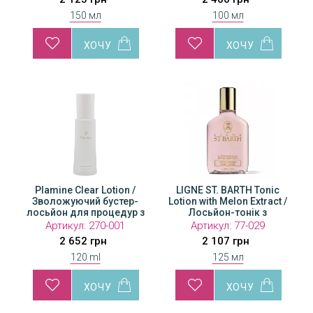
150 мл
100 мл
Plamine Clear Lotion /
LIGNE ST. BARTH Tonic
Зволожуючий бустер-
Lotion with Melon Extract /
лосьйон для процедур з
Лосьйон-тонік з
апаратами
екстрактом дині
Артикул:
270-001
Артикул:
77-029
2 652 грн
2 107 грн
120 ml
125 мл