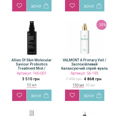
- 35%
- 35%
Allies Of Skin Molecular
VALMONT A Primary Veil /
VALMONT A Primary Veil /
VAL
Saviour Probiotics
Заспокійливий
Заспокійливий
балансуючий спрей-вуаль
Treatment Mist /
балансуючий спрей-вуаль
бал
Відновлювальний міст
Артикул:
Артикул:
160-001
56-227
Артикул:
56-193
для обличчя
2 721 грн
3 510 грн
1 769 грн
7 490 грн
4 868 грн
2
50 мл
150 мл
30 мл