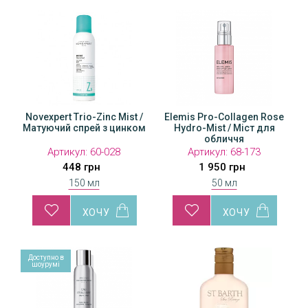
Novexpert Trio-Zinc Mist /
Elemis Pro-Collagen Rose
Матуючий спрей з цинком
Hydro-Mist / Міст для
обличчя
Артикул:
60-028
Артикул:
68-173
448 грн
1 950 грн
150 мл
50 мл
Доступно в
Доступн
шоурумі
шоуру