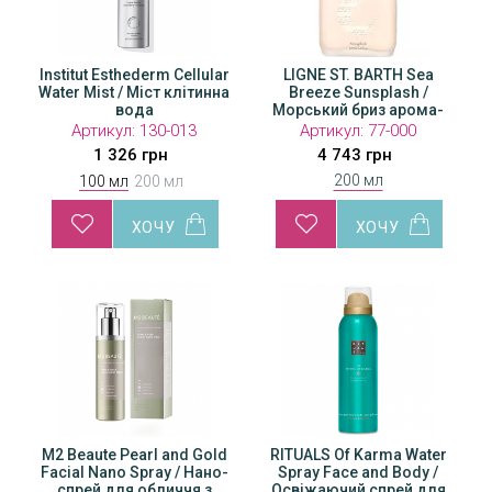
ular
Institut Esthederm Сellular
Institut Esthederm Сellular
LIGNE ST. BARTH Sea
Instit
инна
Water Mist / Міст клітинна
Water Mist / Міст клітинна
Breeze Sunsplash /
Water 
вода
Морський бриз арома-
вода
сплеш для обличчя та
Артикул:
130-013
Артикул:
Артикул:
130-014
77-000
А
тіла
1 326 грн
1 938 грн
4 743 грн
200 мл
100 мл
200 мл
M2 Beaute Pearl and Gold
RITUALS Of Karma Water
RITUALS Of Karma Water
RI
Facial Nano Spray / Нано-
Spray Face and Body /
Spray Face and Body /
S
спрей для обличчя з
Освіжаючий спрей для
Освіжаючий спрей для
Ос