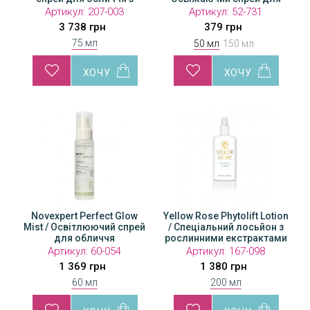
перлами та золотом
обличчя та тіла
обличчя та тіла
Артикул:
Артикул:
207-003
52-730
Артикул:
52-731
3 738 грн
648 грн
379 грн
75 мл
50 мл
150 мл
Novexpert Perfect Glow
Yellow Rose Phytolift Lotion
Mist / Освітлюючий спрей
/ Спеціальний лосьйон з
для обличчя
рослинними екстрактами
Артикул:
60-054
Артикул:
167-098
1 369 грн
1 380 грн
60 мл
200 мл