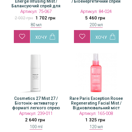
Energe Infusing Mist /
/ Біоенергетичний спрей
Балансуючий спрей для
обличчя
Артикул:
75-067
Артикул:
84-024
2 002 грн
1 702 грн
5 460 грн
80 мл
200 мл
Cosmetics 27 Mist 27 /
Rare Paris Exception Rosee
Біотонік-активатор у
Regenerating Facial Mist /
форматі легкого спрею
Відновлювальний міст
для обличчя
Артикул:
239-011
Артикул:
165-008
2 640 грн
1 325 грн
100 ml
120 мл