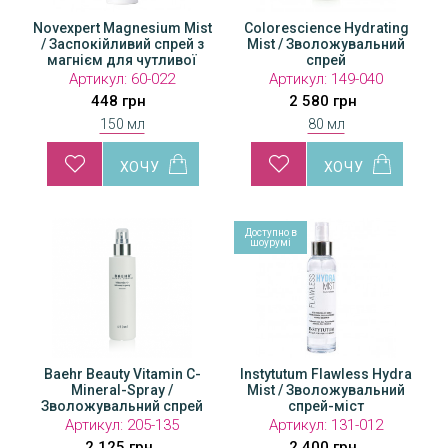
Novexpert Magnesium Mist
Colorescience Hydrating
/ Заспокійливий спрей з
Mist / Зволожувальний
магнієм для чутливої
спрей
шкіри обличчя
Артикул:
60-022
Артикул:
149-040
448 грн
2 580 грн
150 мл
80 мл
Доступно в
шоурумі
Baehr Beauty Vitamin C-
Instytutum Flawless Hydra
Mineral-Spray /
Mist / Зволожувальний
Зволожувальний спрей
спрей-міст
для обличчя
Артикул:
205-135
Артикул:
131-012
2 125 грн
2 400 грн