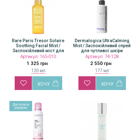
Rare Paris Tresor Solaire
Dermalogica UltraCalming
Soothing Facial Mist /
Mist / Заспокійливий спрей
Заспокійливий міст для
для чутливої ​​шкіри
обличчя
Артикул:
165-010
Артикул:
74-128
1 325 грн
2 550 грн
120 мл
177 мл
Доступно в
шоурумі