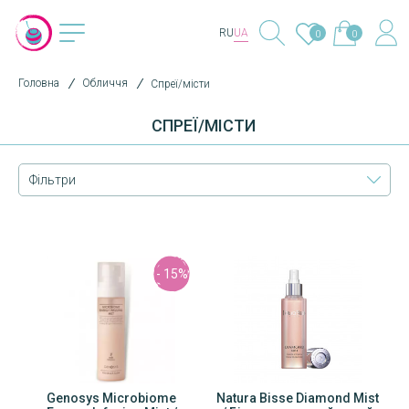
RU
UA
0
0
Головна
Обличчя
Спреї/місти
СПРЕЇ/МІСТИ
Фільтри
- 15%
Genosys Microbiome
Natura Bisse Diamond Mist