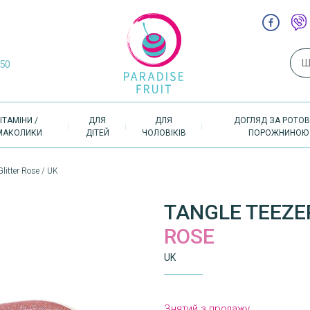
Пош
-50
ІТАМІНИ /
ДЛЯ
ДЛЯ
ДОГЛЯД ЗА РОТО
МАКОЛИКИ
ДІТЕЙ
ЧОЛОВІКІВ
ПОРОЖНИНОЮ
litter Rose / UK
TANGLE TEEZE
ROSE
UK
Знятий з продажу