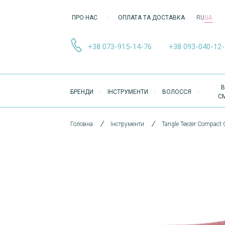
ПРО НАС
ОПЛАТА ТА ДОСТАВКА
RU
UA
+38 073-915-14-76
+38 093-040-12
ОСНОВНА
В
БРЕНДИ
ІНСТРУМЕНТИ
ВОЛОССЯ
НАВІҐАЦІЯ
С
Головна
Інструменти
Tangle Teezer Compact G