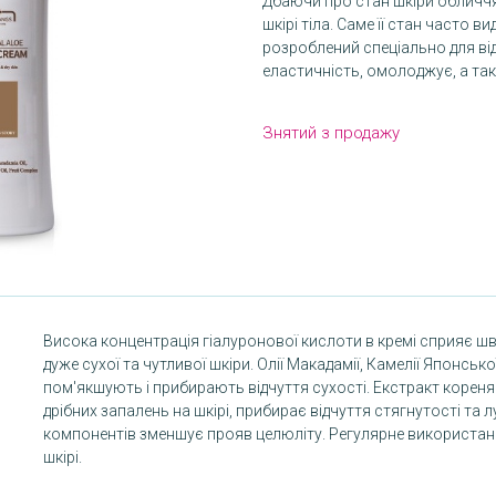
Дбаючи про стан шкіри обличчя
шкірі тіла. Саме її стан часто ви
розроблений спеціально для від
еластичність, омолоджує, а та
Знятий з продажу
Висока концентрація гіалуронової кислоти в кремі сприяє 
дуже сухої та чутливої шкіри. Олії Макадамії, Камелії Японсь
пом'якшують і прибирають відчуття сухості. Екстракт коре
дрібних запалень на шкірі, прибирає відчуття стягнутості т
компонентів зменшує прояв целюліту. Регулярне використанн
шкірі.