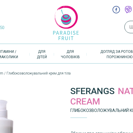
Пош
-50
ІТАМІНИ /
ДЛЯ
ДЛЯ
ДОГЛЯД ЗА РОТО
МАКОЛИКИ
ДІТЕЙ
ЧОЛОВІКІВ
ПОРОЖНИНОЮ
eam / Глибокозволожувальний крем для тіла
SFERANGS
NA
CREAM
ГЛИБОКОЗВОЛОЖУВАЛЬНИЙ КР