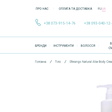
ПРО НАС
ОПЛАТА ТА ДОСТАВКА
RU
UA
+38 073-915-14-76
+38 093-040-12
ОСНОВНА
В
БРЕНДИ
ІНСТРУМЕНТИ
ВОЛОССЯ
НАВІҐАЦІЯ
С
Головна
Тіло
Sferangs Natural Aloe Body Cr