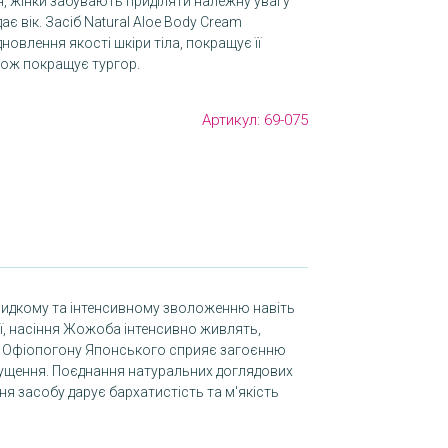
, жінки забувають приділяти належну увагу
дає вік. Засіб Natural Aloe Body Cream
новлення якості шкіри тіла, покращує її
кож покращує тургор.
Артикул:
69-075
швидкому та інтенсивному зволоженню навіть
кої, насіння Жожоба інтенсивно живлять,
ня Офіопогону Японського сприяє загоєнню
а лущення. Поєднання натуральних доглядових
я засобу дарує бархатистість та м'якість