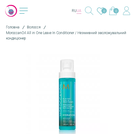
RU
UA
0
0
Головна
Волосся
MoroccanOil All in One Leave In Conditioner / Незмивний зволожувальний
кондиціонер