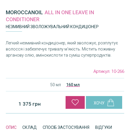
MOROCCANOIL
ALL IN ONE LEAVE IN
CONDITIONER
НЕЗМИВНИЙ ЗВОЛОЖУВАЛЬНИЙ КОНДИЦІОНЕР
Легкий незмивний кондиціонер, який зволожує, розплутує
волосся і забезпечує тривалу м'якість. Містить поживну
арганову олію, амінокислоти та суміш суперпродуктів.
Артикул:
10-266
50 мл
160 мл
1 375 грн
ОПИС
СКЛАД
СПОСІБ ЗАСТОСУВАННЯ
ВІДГУКИ