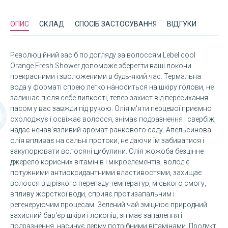
ОПИС
СКЛАД
СПОСІБ ЗАСТОСУВАННЯ
ВІДГУКИ
Революційний засіб по догляду за волоссям Lebel cool
Orange Fresh Shower допоможе зберегти ваші локони
прекрасними і зволоженими в будь-який час. Термальна
вода у форматі спрею легко наноситься на шкіру голови, не
залишає після себе липкості, тепер захист від пересихання
пасом у вас завжди під рукою. Олія м'яти перцевої приємно
охолоджує і освіжає волосся, знімає подразнення і свербіж,
надає ненав'язливий аромат ранкового саду. Апельсинова
олія впливає на сальні протоки, не даючи їм забиватися і
закупорювати волосяні цибулини. Олія жожоба безцінне
джерело корисних вітамінів і мікроелементів, володіє
потужними антиоксидантними властивостями, захищає
волосся від різкого перепаду температур, міського смогу,
впливу жорсткої води, сприяє протизапальним і
регенеруючим процесам. Зелений чай зміцнює природний
захисний бар'єр шкіри і локонів, знімає запалення і
подразнення, насичує дерму потрібними вітамінами. Продукт