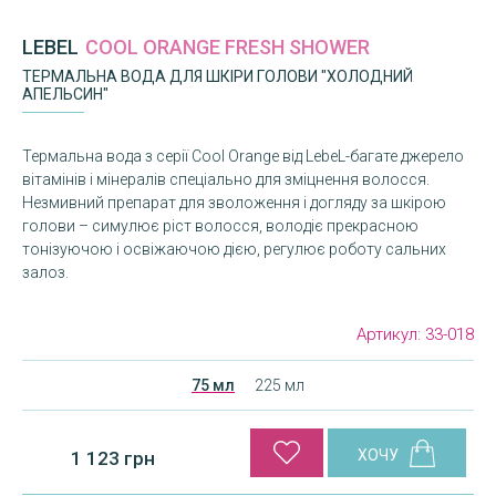
LEBEL
COOL ORANGE FRESH SHOWER
ТЕРМАЛЬНА ВОДА ДЛЯ ШКІРИ ГОЛОВИ "ХОЛОДНИЙ
АПЕЛЬСИН"
Термальна вода з серії Cool Orange від LebeL-багате джерело
вітамінів і мінералів спеціально для зміцнення волосся.
Незмивний препарат для зволоження і догляду за шкірою
голови – симулює ріст волосся, володіє прекрасною
тонізуючою і освіжаючою дією, регулює роботу сальних
залоз.
Артикул:
33-018
75 мл
225 мл
1 123 грн