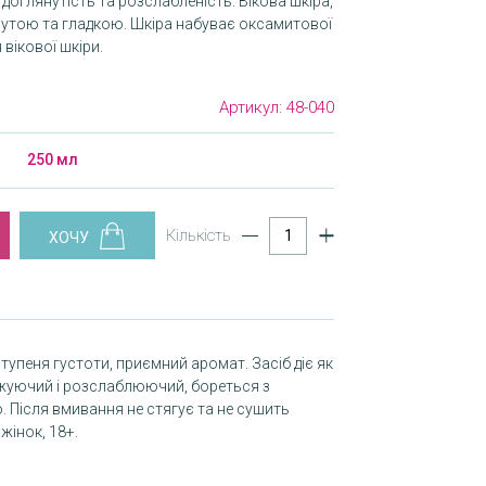
доглянутість та розслабленість. Вікова шкіра,
янутою та гладкою. Шкіра набуває оксамитової
вікової шкіри.
Артикул:
48-040
250 мл
Кількість
пеня густоти, приємний аромат. Засіб діє як
жуючий і розслаблюючий, бореться з
 Після вмивання не стягує та не сушить
жінок, 18+.