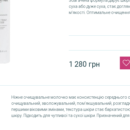
Збагачена формула дарує шкірі 
суха або дуже суха, стає догл
м'якості. Оптимальне очищення 
1 280 грн
Ніжне очищувальне молочко має консистенцію середнього сту
очищувальний, зволожувальний, пом'якшувальний, розглад
першими віковими змінами, текстура шкіри стає бархатистою.
шкіру. Підходить для чутливої та сухої шкіри. Призначений для 