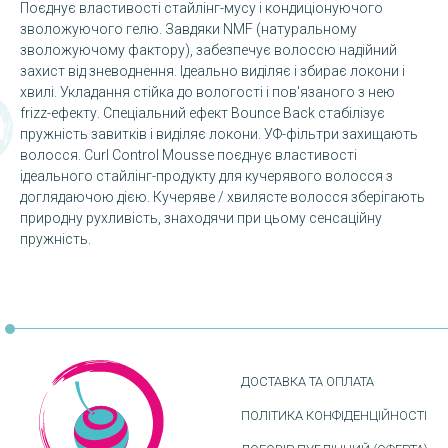
Поєднує властивості стайлінг-мусу і кондиціонуючого
зволожуючого гелю. Завдяки NMF (натуральному
зволожуючому фактору), забезпечує волоссю надійний
захист від зневоднення. Ідеально виділяє і збирає локони і
хвилі. Укладання стійка до вологості і пов'язаного з нею
frizz-ефекту. Спеціальний ефект Bounce Back стабілізує
пружність завитків і виділяє локони. УФ-фільтри захищають
волосся. Curl Control Mousse поєднує властивості
ідеального стайлінг-продукту для кучерявого волосся з
доглядаючою дією. Кучеряве / хвилясте волосся зберігають
природну рухливість, знаходячи при цьому сенсаційну
пружність.
ДОСТАВКА ТА ОПЛАТА
ПОЛІТИКА КОНФІДЕНЦІЙНОСТІ