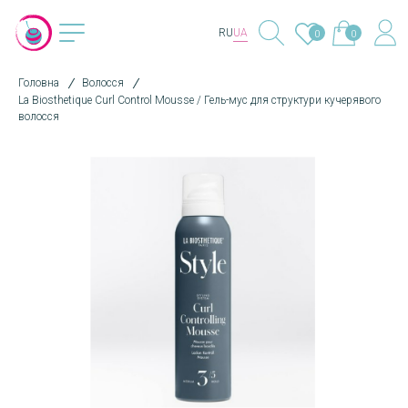
RU
UA
0
0
Головна
Волосся
La Biosthetique Curl Control Mousse / Гель-мус для структури кучерявого
волосся