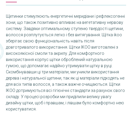
Щетинки стимулюють енергетичні меридіани і рефлексогенні
зони, що також позитивно впливає на вегетативну нервову
систему. Завдяки оптимальному ступеню твердості щетини,
волосся розплутується легко і без витягування. Щітка ikoo
зберігає свою функціональність навіть після
довготривалого використання. Щітки IKOO виготовлені з
високоякісної смоли та акрилу. Для комфортного
використання корпус щітки оброблений натуральною
гумою, що допомагає надійно утримувати щітку в руці.
Скомбінувавши ці три матеріали, ми уникли використання
дерева і натуральної щетини, так як ці матеріали підходять не
для всіх типів волосся, а також важче очищаються. Щітки
IKOO дотримуються всі гігієнічні стандарти за рахунок свого
складу. У процесі розробки ми приділили велику увагу
дизайну щітки, щоб і правшам, і лівшам було комфортно нею
користуватися.