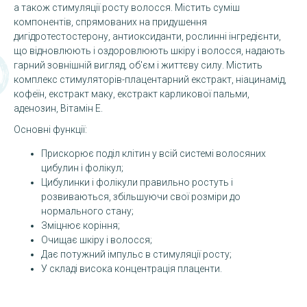
а також стимуляції росту волосся. Містить суміш
компонентів, спрямованих на придушення
дигідротестостерону, антиоксиданти, рослинні інгредієнти,
що відновлюють і оздоровлюють шкіру і волосся, надають
гарний зовнішній вигляд, об'єм і життєву силу. Містить
комплекс стимуляторів-плацентарний екстракт, ніацинамід,
кофеїн, екстракт маку, екстракт карликової пальми,
аденозин, Вітамін Е.
Основні функції:
Прискорює поділ клітин у всій системі волосяних
цибулин і фолікул;
Цибулинки і фолікули правильно ростуть і
розвиваються, збільшуючи свої розміри до
нормального стану;
Зміцнює коріння;
Очищає шкіру і волосся;
Дає потужний імпульс в стимуляції росту;
У складі висока концентрація плаценти.