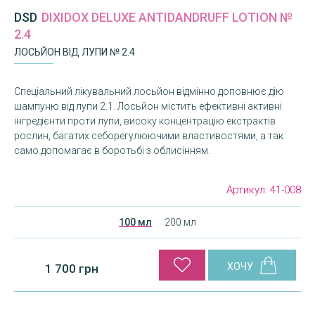
DSD
DIXIDOX DELUXE ANTIDANDRUFF LOTION №
2.4
ЛОСЬЙОН ВІД ЛУПИ № 2.4
Спеціальний лікувальний лосьйон відмінно доповнює дію
шампуню від лупи 2.1. Лосьйон містить ефективні активні
інгредієнти проти лупи, високу концентрацію екстрактів
рослин, багатих себорегулюючими властивостями, а так
само допомагає в боротьбі з облисінням.
Артикул:
41-008
100 мл
200 мл
1 700 грн