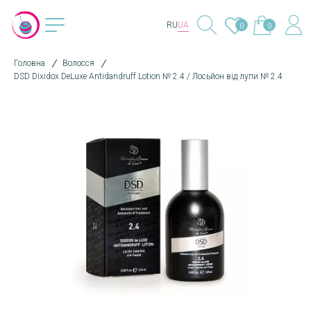
RU
UA
0
0
Головна
Волосся
DSD Dixidox DeLuxe Antidandruff Lotion № 2.4 / Лосьйон від лупи № 2.4