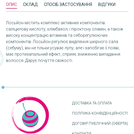
ОПИС
СКЛАД
СПОСІБ ЗАСТОСУВАННЯ
ВІДГУКИ
Лосьйон містить комплекс активних компонентів:
саліцилову кислоту, клімбазол, і піроктону оламін, а також
високу концентрацію вітамінів та себорегулюючих
компонентів. Лосьйон регулює виділення шкірного сала
(себуму), він не тільки усуває лупу, але і запобігає її появі,
має протизапальний ефект, сприяє зниженню випадання
волосся. Дарує почуття свіжості.
ДОСТАВКА ТА ОПЛАТА
ПОЛІТИКА КОНФІДЕНЦІЙНОСТІ
ДОГОВІР ПУБЛІЧНИЙ (ОФЕРТА)
КОНТАКТИ