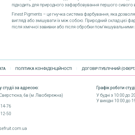
підходить для природного зафарбовування першого сивого 
Finest Pigments – це гнучка система фарбування, яка дозволя
вигляді або змішувати їх між собою. Природний склад цієї ф
після хімічної завивки або після обробки пом'якшувальними
АТА
ПОЛІТИКА КОНФІДЕНЦІЙНОСТІ
ДОГОВІР ПУБЛІЧНИЙ (ОФЕРТ
у студії за адресою:
Графік роботи студі
 Сверстюка, 6в (м. Лівобережна)
У будні з 10:00 до 2
У вихідні 10:00 до 1
-14-76
-12-50
sefruit.com.ua