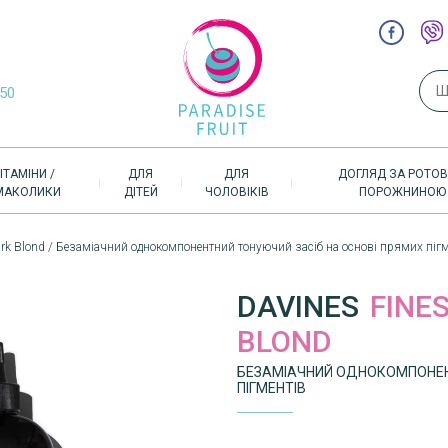
Пош
-50
ІТАМІНИ /
ДЛЯ
ДЛЯ
ДОГЛЯД ЗА РОТО
МАКОЛИКИ
ДІТЕЙ
ЧОЛОВІКІВ
ПОРОЖНИНОЮ
ark Blond / Безаміачний однокомпонентний тонуючий засіб на основі прямих пігм
DAVINES
FINE
BLOND
БЕЗАМІАЧНИЙ ОДНОКОМПОНЕН
ПІГМЕНТІВ