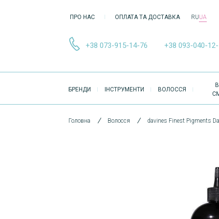
ПРО НАС
ОПЛАТА ТА ДОСТАВКА
RU
UA
+38 073-915-14-76
+38 093-040-12
ОСНОВНА
В
БРЕНДИ
ІНСТРУМЕНТИ
ВОЛОССЯ
НАВІҐАЦІЯ
С
Головна
Волосся
davines Finest Pigments D