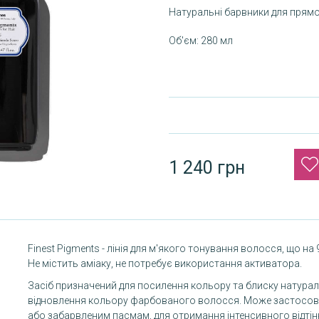
Натуральні барвники для прямо
Об'єм: 280 мл
1 240 грн
Finest Pigments - лінія для м'якого тонування волосся, що на
Не містить аміаку, не потребує використання активатора.
Засіб призначений для посилення кольору та блиску натурал
відновлення кольору фарбованого волосся. Може застосову
або забарвленим пасмам, для отримання інтенсивного відтін