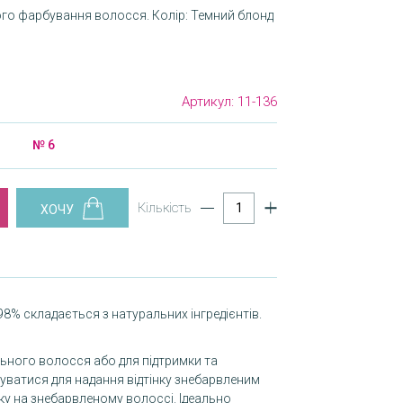
го фарбування волосся. Колір: Темний блонд
Артикул:
11-136
№ 6
Кількість
 98% складається з натуральних інгредієнтів.
ьного волосся або для підтримки та
ватися для надання відтінку знебарвленим
ку на знебарвленому волоссі. Ідеально