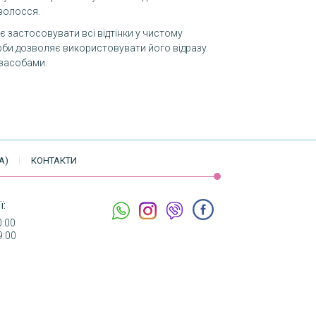
волосся.
є застосовувати всі відтінки у чистому
арби дозволяє використовувати його відразу
 засобами.
А)
КОНТАКТИ
ї:
0:00
9:00