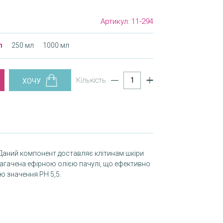
Артикул:
11-294
л
250 мл
1000 мл
Кількість
. Даний компонент доставляє клітинам шкіри
агачена ефірною олією пачулі, що ефективно
ю значення РН 5,5.