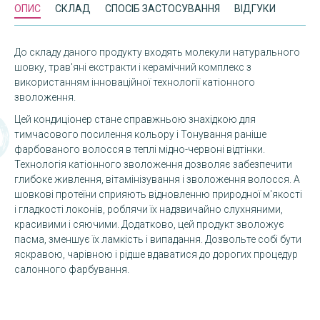
ОПИС
СКЛАД
СПОСІБ ЗАСТОСУВАННЯ
ВІДГУКИ
До складу даного продукту входять молекули натурального
шовку, трав'яні екстракти і керамічний комплекс з
використанням інноваційної технології катіонного
зволоження.
Цей кондиціонер стане справжньою знахідкою для
тимчасового посилення кольору і Тонування раніше
фарбованого волосся в теплі мідно-червоні відтінки.
Технологія катіонного зволоження дозволяє забезпечити
глибоке живлення, вітамінізування і зволоження волосся. А
шовкові протеїни сприяють відновленню природної м'якості
і гладкості локонів, роблячи їх надзвичайно слухняними,
красивими і сяючими. Додатково, цей продукт зволожує
пасма, зменшує їх ламкість і випадання. Дозвольте собі бути
яскравою, чарівною і рідше вдаватися до дорогих процедур
салонного фарбування.