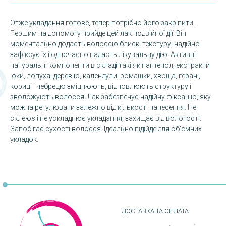
Отже укладання готове, тепер потрібно його закріпити.
Першим на допомогу прийде цей лак подвійної дії. Він
моментально додасть волоссю блиск, текстуру, надійно
зафіксує їх і одночасно надасть лікувальну дію. Активні
натуральні компоненти в складі такі як пантенол, екстракти
юки, лопуха, деревію, календули, ромашки, хвоща, герані,
кориці і чебрецю зміцнюють, відновлюють структуру і
зволожують волосся. Лак забезпечує надійну фіксацію, яку
можна регулювати залежно від кількості нанесення. Не
склеює і не ускладнює укладання, захищає від вологості.
Запобігає сухості волосся. Ідеально підійде для об'ємних
укладок.
ДОСТАВКА ТА ОПЛАТА