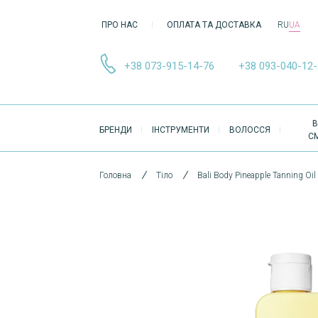
ПРО НАС
ОПЛАТА ТА ДОСТАВКА
RU
UA
+38 073-915-14-76
+38 093-040-12
ОСНОВНА
В
БРЕНДИ
ІНСТРУМЕНТИ
ВОЛОССЯ
НАВІҐАЦІЯ
С
Головна
Тіло
Bali Body Pineapple Tanning Oi