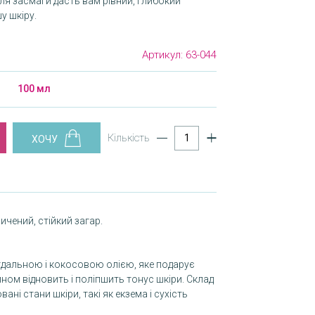
ля засмаги дасть вам рівний, глибокий
у шкіру.
Артикул:
63-044
100 мл
Кількість
ичений, стійкий загар.
гдальною і кокосовою олією, яке подарує
ном відновить і поліпшить тонус шкіри. Склад
ні стани шкіри, такі як екзема і сухість