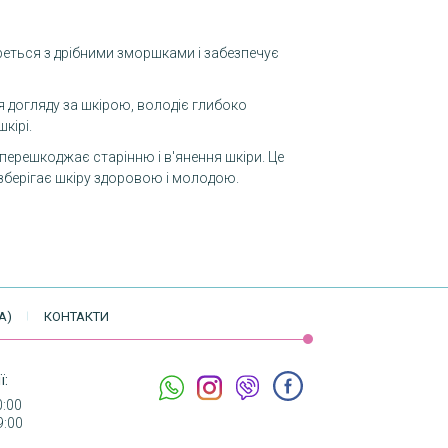
еться з дрібними зморшками і забезпечує
 догляду за шкірою, володіє глибоко
кірі.
перешкоджає старінню і в'янення шкіри. Це
берігає шкіру здоровою і молодою.
А)
КОНТАКТИ
ї:
0:00
9:00