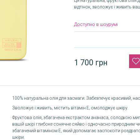
Ця натуральна, фруктова олія д
відтінок, зволожує і живить ваш
Доступно в шоурумі
1 700 грн
100% натуральна олія для засмаги. Забезпечує красивий, нас
Зволожує і живить, містить вітамін E, омолоджує шкіру.
Фруктова олія, збагачена екстрактом ананаса, солодкою ми
вашій шкірі глибоке сонячне сяйво і одночасно природним чи
збагачений вітаміном Е, який допомагає заспокоїти роздратова
шкіри.