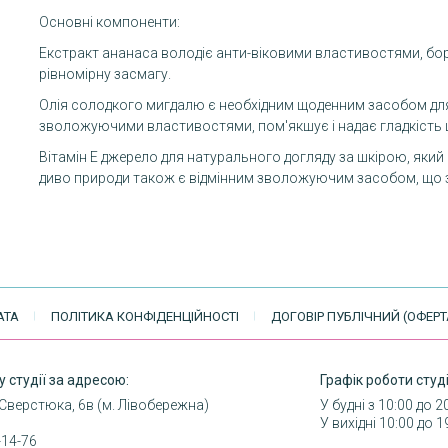
Основні компоненти:
Екстракт ананаса володіє анти-віковими властивостями, бор
рівномірну засмагу.
Олія солодкого мигдалю є необхідним щоденним засобом для
зволожуючими властивостями, пом'якшує і надає гладкість ш
Вітамін Е джерело для натурального догляду за шкірою, який 
диво природи також є відмінним зволожуючим засобом, що з
АТА
ПОЛІТИКА КОНФІДЕНЦІЙНОСТІ
ДОГОВІР ПУБЛІЧНИЙ (ОФЕРТ
у студії за адресою:
Графік роботи студі
 Сверстюка, 6в (м. Лівобережна)
У будні з 10:00 до 2
У вихідні 10:00 до 1
-14-76