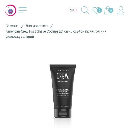
RU
UA
0
0
Головна
Для чоловіків
American Crew Post Shave Cooling Lotion / Лосьйон після гоління
охолоджувальний