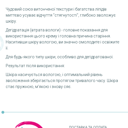
Чудовий союз витонченої текстури і багатства ліпідів
миттєво усуває відчуття "стягнутості", глибоко зволожує
шкіру.
Дегідратація (втрата вологи) - головне показання для
використання цього крему і головна причина старіння.
Наситивши шкіру вологою, ви значно омолодите і освіжите
її.
Для будь-якого типу шкіри, особливо для дегідратованої.
Результат після використання:
Шкіра насичується вологою, і оптимальний рівень
зволоження зберігається протягом тривалого часу. Шкіра
стає пружною, м'якою і знову сяє.
ДОСТАВКА ТА ОПЛАТА