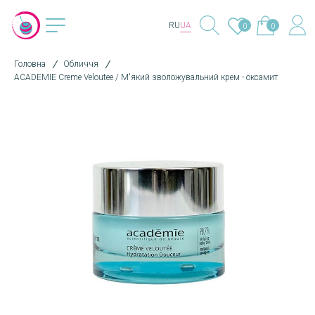
RU
UA
0
0
Головна
Обличчя
ACADEMIE Creme Veloutee / М'який зволожувальний крем - оксамит