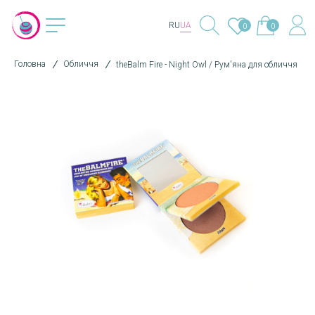
RU
UA
0
0
Головна
Обличчя
theBalm Fire - Night Owl / Рум'яна для обличчя