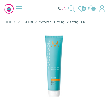
RU
UA
0
0
Головна
Волосся
MoroccanOil Styling Gel Strong / UK