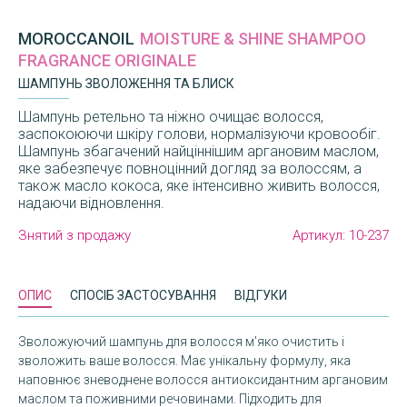
MOROCCANOIL
MOISTURE & SHINE SHAMPOO
FRAGRANCE ORIGINALE
ШАМПУНЬ ЗВОЛОЖЕННЯ ТА БЛИСК
Шампунь ретельно та ніжно очищає волосся,
заспокоюючи шкіру голови, нормалізуючи кровообіг.
Шампунь збагачений найціннішим аргановим маслом,
яке забезпечує повноцінний догляд за волоссям, а
також масло кокоса, яке інтенсивно живить волосся,
надаючи відновлення.
Знятий з продажу
Артикул:
10-237
ОПИС
СПОСІБ ЗАСТОСУВАННЯ
ВІДГУКИ
Зволожуючий шампунь для волосся м'яко очистить і
зволожить ваше волосся. Має унікальну формулу, яка
наповнює зневоднене волосся антиоксидантним аргановим
маслом та поживними речовинами. Підходить для