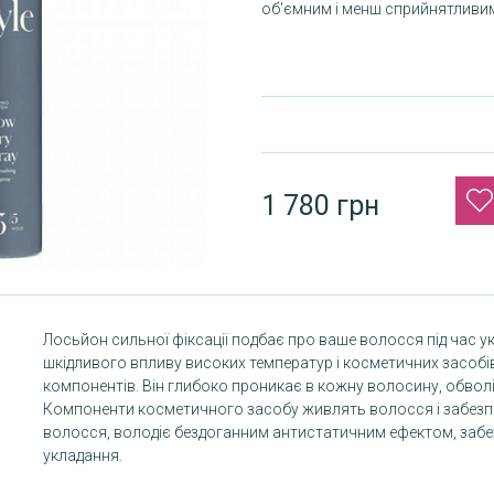
об'ємним і менш сприйнятливим
1 780 грн
Лосьйон сильної фіксації подбає про ваше волосся під час ук
шкідливого впливу високих температур і косметичних засобів, 
компонентів. Він глибоко проникає в кожну волосину, обв
Компоненти косметичного засобу живлять волосся і забезп
волосся, володіє бездоганним антистатичним ефектом, забез
укладання.