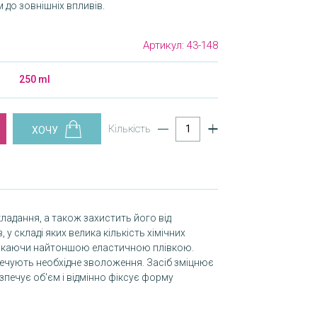
 до зовнішніх впливів.
Артикул:
43-148
250 ml
Кількість
ладання, а також захистить його від
у складі яких велика кількість хімічних
олікаючи найтоншою еластичною плівкою.
ечують необхідне зволоження. Засіб зміцнює
печує об'єм і відмінно фіксує форму