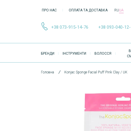
ПРО НАС
ОПЛАТА ТА ДОСТАВКА
RU
UA
+38 073-915-14-76
+38 093-040-12
ОСНОВНА
В
БРЕНДИ
ІНСТРУМЕНТИ
ВОЛОССЯ
НАВІҐАЦІЯ
С
Головна
Konjac Sponge Facial Puff Pink Clay / UK