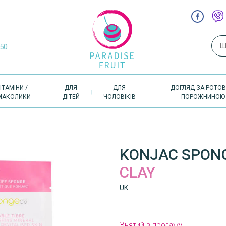
Пош
-50
ІТАМІНИ /
ДЛЯ
ДЛЯ
ДОГЛЯД ЗА РОТО
МАКОЛИКИ
ДІТЕЙ
ЧОЛОВІКІВ
ПОРОЖНИНОЮ
KONJAC SPON
CLAY
UK
Знятий з продажу