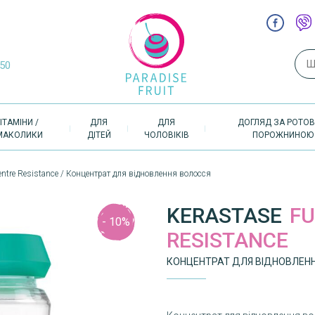
Пош
-50
ІТАМІНИ /
ДЛЯ
ДЛЯ
ДОГЛЯД ЗА РОТО
МАКОЛИКИ
ДІТЕЙ
ЧОЛОВІКІВ
ПОРОЖНИНОЮ
entre Resistance / Концентрат для відновлення волосся
KERASTASE
FU
- 10%
RESISTANCE
КОНЦЕНТРАТ ДЛЯ ВІДНОВЛЕН