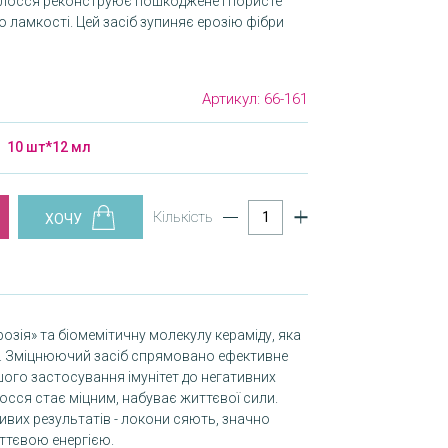
олосся реконструює пошкоджене і пористе
о ламкості. Цей засіб зупиняє ерозію фібри
Артикул:
66-161
10 шт*12 мл
Кількість
зія» та біомемітичну молекулу кераміду, яка
и. Зміцнюючий засіб спрямовано ефективне
шого застосування імунітет до негативних
сся стає міцним, набуває життєвої сили.
вих результатів - локони сяють, значно
ттєвою енергією.