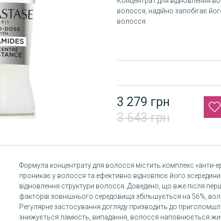
Концентрат для відновлення в
волосся, надійно запобігає йог
волосся.
3 279 грн
3 643 грн
Формула концентрату для волосся містить комплекс «анти-еро
проникає у волосся та ефективно відновлює його зсередин
відновлення структури волосся. Доведено, що вже після пер
факторів зовнішнього середовища збільшується на 56%, воло
Регулярне застосування догляду призводить до приголомшли
знижується ламкість, випадання, волосся наповнюється жи