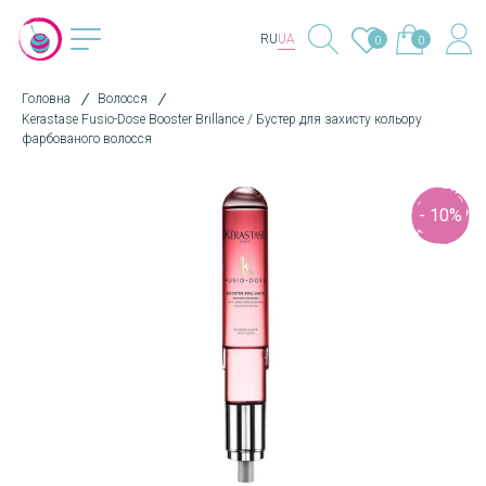
RU
UA
0
0
Головна
Волосся
Kerastase Fusio-Dose Booster Brillance / Бустер для захисту кольору
фарбованого волосся
- 10%