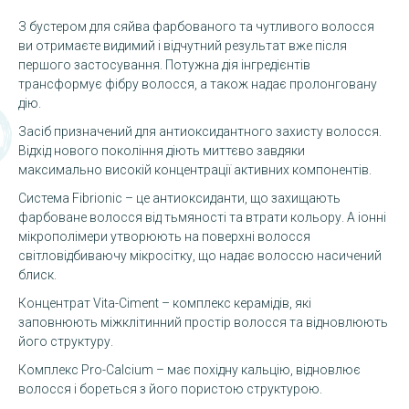
З бустером для сяйва фарбованого та чутливого волосся
ви отримаєте видимий і відчутний результат вже після
першого застосування. Потужна дія інгредієнтів
трансформує фібру волосся, а також надає пролонговану
дію.
Засіб призначений для антиоксидантного захисту волосся.
Відхід нового покоління діють миттєво завдяки
максимально високій концентрації активних компонентів.
Система Fibrionic – це антиоксиданти, що захищають
фарбоване волосся від тьмяності та втрати кольору. А іонні
мікрополімери утворюють на поверхні волосся
світловідбиваючу мікросітку, що надає волоссю насичений
блиск.
Концентрат Vita-Ciment – комплекс керамідів, які
заповнюють міжклітинний простір волосся та відновлюють
його структуру.
Комплекс Pro-Calcium – має похідну кальцію, відновлює
волосся і бореться з його пористою структурою.