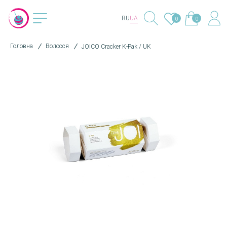
RU
UA
0
0
Головна
Волосся
JOICO Cracker K-Pak / UK