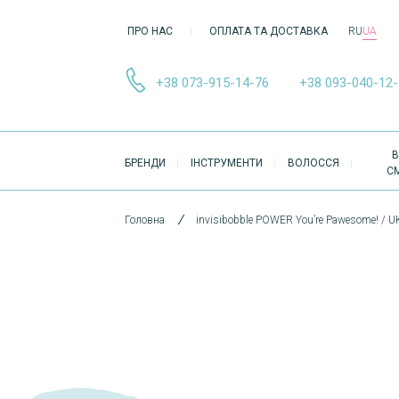
ПРО НАС
ОПЛАТА ТА ДОСТАВКА
RU
UA
+38 073-915-14-76
+38 093-040-12
ОСНОВНА
В
БРЕНДИ
ІНСТРУМЕНТИ
ВОЛОССЯ
НАВІҐАЦІЯ
С
Головна
invisibobble POWER You’re Pawesome! / U