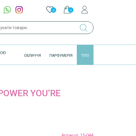
0
0
ук
ВОЮ
ОБЛИЧЧЯ
ПАРФУМЕРІЯ
ТІЛО
POWER YOU’RE
Артикул:
15-044