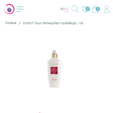
RU
UA
0
0
Головна
GUINOT Doux Démaquillant Hydrallergic / UK