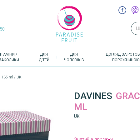
Пош
-50
ІТАМІНИ /
ДЛЯ
ДЛЯ
ДОГЛЯД ЗА РОТО
МАКОЛИКИ
ДІТЕЙ
ЧОЛОВІКІВ
ПОРОЖНИНОЮ
l 135 ml / UK
DAVINES
GRACI
ML
UK
Знятий з продажу