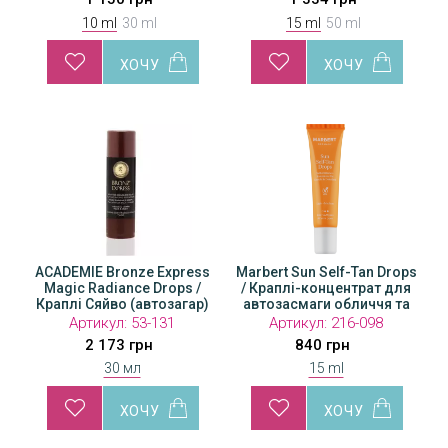
10 ml
30 ml
15 ml
50 ml
ACADEMIE Bronze Express
Marbert Sun Self-Tan Drops
Magic Radiance Drops /
/ Краплі-концентрат для
Краплі Сяйво (автозагар)
автозасмаги обличчя та
зони декольте
Артикул:
53-131
Артикул:
216-098
2 173 грн
840 грн
30 мл
15 ml