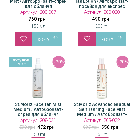
Mist / Автобронзант-спрей
Tan Lotion / Автобронзат-
для обличчя
лосьйон для експрес
засмаги
Артикул:
208-007
Артикул:
208-020
760 грн
490 грн
150 мл
200 ml
Доступно в
- 20%
- 20%
шоурумі
St.Moriz Face Tan Mist
St.Moriz Advanced Gradual
Medium / Автобронзат-
Self Tanning Face Mist
спрей для обличчя
Medium / Автобронзат-
спрей для обличчя
Артикул:
208-031
Артикул:
208-032
590 грн
472 грн
695 грн
556 грн
150 ml
150 ml