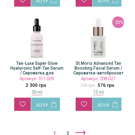
- 20%
Tan-Luxe Super Glow
St.Moriz Advanced Tan
Hyaluronic Self-Tan Serum
Boosting Facial Serum /
/ Сироватка для
Сироватка-автобронзат
автозасмаги з
для обличчя
Артикул:
311-009
Артикул:
208-027
гіалуроновою кислотою
2 300 грн
720 грн
576 грн
30 ml
15 ml
1
2