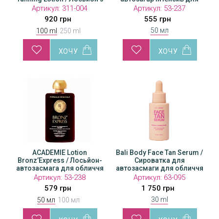
ої
ефектом поступової
ефектом поступової
обличчя та тіла
ефе
Артикул:
311-004
Артикул:
Артикул:
311-005
53-237
А
автозасмаги
автозасмаги
920 грн
1 564 грн
555 грн
50 мл
100 ml
250 ml
ACADEMIE Lotion
Bali Body Face Tan Serum /
ACADEMIE Lotion
A
йон-
Bronz’Express / Лосьйон-
Bronz’Express / Лосьйон-
Сироватка для
Bronz’
иччя
автозасмага для обличчя
автозасмага для обличчя
автозасмаги для обличчя
автоза
і тіла
і тіла
Артикул:
53-238
Артикул:
Артикул:
53-160
63-095
А
579 грн
1 304 грн
1 750 грн
30 ml
50 мл
100 мл