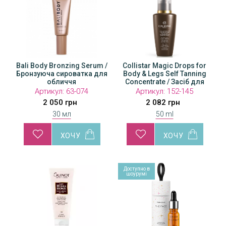
Bali Body Bronzing Serum /
Collistar Magic Drops for
Бронзуюча сироватка для
Body & Legs Self Tanning
обличчя
Concentrate / Засіб для
автозасмаги
Артикул:
63-074
Артикул:
152-145
2 050 грн
2 082 грн
30 мл
50 ml
Доступно в
Доступно в
Дос
шоурумі
шоурумі
шо