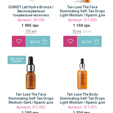
GUINOT Lait Hydra Bronze /
Tan-Luxe The Face
Tan-Luxe The Face
Illuminating Self-Tan Drops
Зволожувальне
Illuminating Self-Tan Drops
Illu
тонувальне молочко
Light-Medium / Краплі для
Light-Medium / Краплі для
Lig
автозасмаги обличчя
автозасмаги обличчя
а
Артикул:
Артикул:
24-103
311-001
Артикул:
311-000
1 905 грн
2 300 грн
1 150 грн
200 мл
10 ml
30 ml
Доступно в
Доступно в
Доступно в
Доступн
Дос
шоурумі
шоурумі
шоурумі
шоуру
шо
Tan-Luxe The Face
Tan-Luxe The Body
Tan-Luxe The Face
Tan-Luxe The Body
Ta
Drops
Illuminating Self-Tan Drops
Illuminating Self-Tan Drops
Illuminating Self-Tan Drops
Illuminating Self-Tan Drops
Illumin
Illu
 для
Medium-Dark / Краплі для
Light-Medium / Краплі для
Medium-Dark / Краплі для
Light-Medium / Краплі для
Medium
Lig
чя
автозасмаги обличчя
автозасмаги тіла
автозасмаги обличчя
автозасмаги тіла
авто
Артикул:
Артикул:
311-002
311-006
Артикул:
Артикул:
311-003
311-015
А
1 150 грн
2 760 грн
2 300 грн
1 334 грн