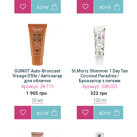
GUINOT Auto-Bronzant
St.Moriz Shimmer 1 Day Tan
Visage D'Ete / Автозагар
Coconut Paradise /
для обличчя
Бронзатор з легким
ефектом засмаги
Артикул:
24-115
Артикул:
208-025
1 905 грн
322 грн
50 мл
150 ml