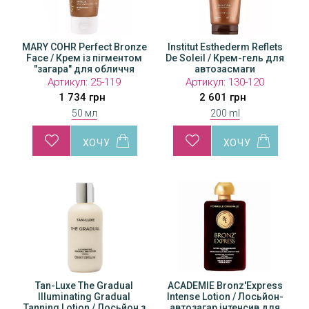
MARY COHR Perfect Bronze
Institut Esthederm Reflets
Face / Крем із пігментом
De Soleil / Крем-гель для
"загара" для обличчя
автозасмаги
Артикул:
25-119
Артикул:
130-120
1 734 грн
2 601 грн
50 мл
200 ml
al
Tan-Luxe The Gradual
Tan-Luxe The Gradual
ACADEMIE Bronz'Express
Tan-
l
Illuminating Gradual
Illuminating Gradual
Intense Lotion / Лосьйон-
Ill
он з
Tanning Lotion / Лосьйон з
Tanning Lotion / Лосьйон з
автозагар інтенсив для
Tannin