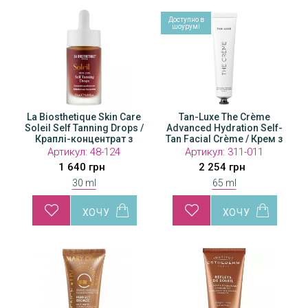
Доступно в
шоурумі
La Biosthetique Skin Care
Tan-Luxe The Crème
Soleil Self Tanning Drops /
Advanced Hydration Self-
Краплі-концентрат з
Tan Facial Crème / Крем з
ефектом автозагара
ефектом поступової
Артикул:
48-124
Артикул:
311-011
автозасмаги
1 640 грн
2 254 грн
30 ml
65 ml