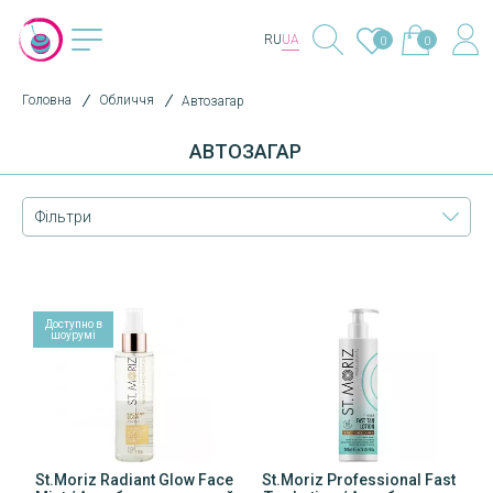
RU
UA
0
0
Головна
Обличчя
Автозагар
АВТОЗАГАР
Фільтри
Доступно в
шоурумі
St.Moriz Radiant Glow Face
St.Moriz Professional Fast