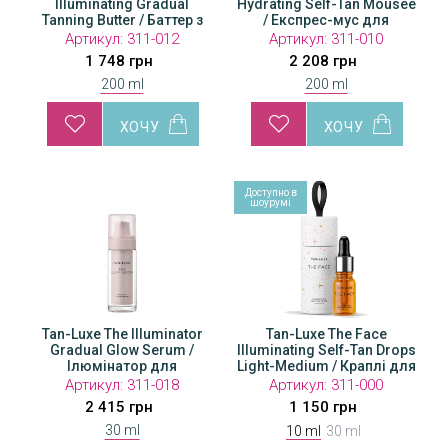
Illuminating Gradual
Hydrating Self-Tan Mousee
Tanning Butter / Баттер з
/ Експрес-мус для
ефектом поступової
автозасмаги
Артикул:
311-012
Артикул:
311-010
автозасмаги
1 748 грн
2 208 грн
200 ml
200 ml
Доступно в
Доступно в
Дос
шоурумі
шоурумі
шо
Tan-Luxe The Illuminator
Tan-Luxe The Face
Tan-Luxe The Face
Gradual Glow Serum /
Illuminating Self-Tan Drops
Illuminating Self-Tan Drops
Illu
Light-Medium / Краплі для
Ілюмінатор для
Light-Medium / Краплі для
Lig
автозасмаги обличчя
автозасмаги обличчя
автозасмаги обличчя
а
Артикул:
Артикул:
311-018
311-001
Артикул:
311-000
2 415 грн
2 300 грн
1 150 грн
30 ml
10 ml
30 ml