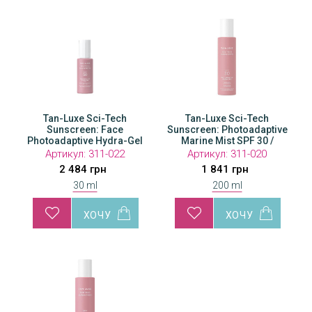
Tan-Luxe Sci-Tech
Tan-Luxe Sci-Tech
Sunscreen: Face
Sunscreen: Photoadaptive
Photoadaptive Hydra-Gel
Marine Mist SPF 30 /
SPF 50 / Сонцезахисний
Фотоадаптивний
Артикул:
311-022
Артикул:
311-020
гідрогель для обличчя
сонцезахисний міст SPF
2 484 грн
1 841 грн
SPF 50
30
30 ml
200 ml