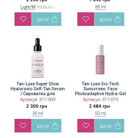
80 ml
Light/M
Medium/
Tan-Luxe Super Glow
Tan-Luxe Sci-Tech
Hyaluronic Self-Tan Serum
Sunscreen: Face
/ Сироватка для
Photoadaptive Hydra-Gel
автозасмаги з
SPF 30 / Сонцезахисний
Артикул:
311-009
Артикул:
311-019
гіалуроновою кислотою
гідрогель для обличчя
2 300 грн
2 484 грн
SPF 30
30 ml
50 ml