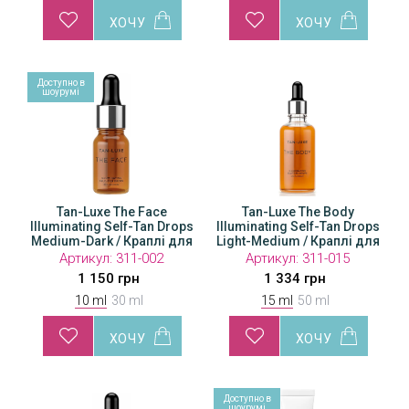
Доступно в
Доступно в
Доступно в
Доступн
Дос
шоурумі
шоурумі
шоурумі
шоуру
шо
Tan-Luxe The Face
Tan-Luxe The Body
Tan-Luxe The Face
Tan-Luxe The Body
Ta
Drops
Illuminating Self-Tan Drops
Illuminating Self-Tan Drops
Illuminating Self-Tan Drops
Illuminating Self-Tan Drops
Illumin
Illu
 для
Medium-Dark / Краплі для
Light-Medium / Краплі для
Medium-Dark / Краплі для
Light-Medium / Краплі для
Medium
Lig
чя
автозасмаги обличчя
автозасмаги тіла
автозасмаги обличчя
автозасмаги тіла
авто
Артикул:
Артикул:
311-002
311-006
Артикул:
Артикул:
311-003
311-015
А
1 150 грн
2 760 грн
2 300 грн
1 334 грн
10 ml
30 ml
15 ml
50 ml
Доступно в
шоурумі