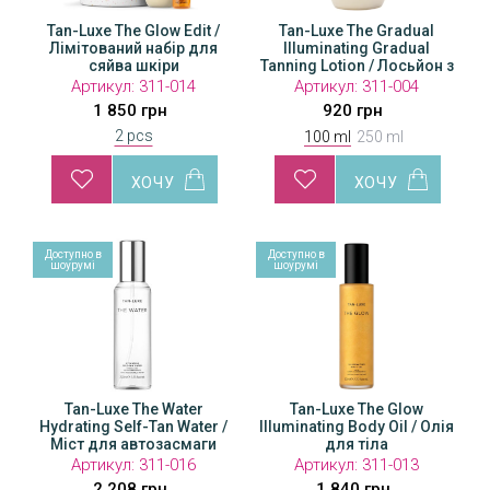
Tan-Luxe The Glow Edit /
Tan-Luxe The Gradual
Tan-Luxe The Gradual
T
Лімітований набір для
Illuminating Gradual
Illuminating Gradual
Tanning Lotion / Лосьйон з
сяйва шкіри
Tanning Lotion / Лосьйон з
Tan
ефектом поступової
ефектом поступової
е
Артикул:
Артикул:
311-014
311-005
Артикул:
311-004
автозасмаги
автозасмаги
1 850 грн
1 564 грн
920 грн
2 pcs
100 ml
250 ml
Доступно в
Доступно в
Доступн
шоурумі
шоурумі
шоуру
r
Tan-Luxe The Water
Tan-Luxe The Water
Tan-Luxe The Glow
Tan
er /
Hydrating Self-Tan Water /
Hydrating Self-Tan Water /
Illuminating Body Oil / Олія
Hydrat
ги
Міст для автозасмаги
Міст для автозасмаги
для тіла
Міст
Артикул:
311-016
Артикул:
Артикул:
311-017
311-013
А
2 208 грн
2 208 грн
1 840 грн