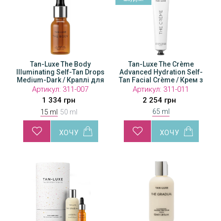
Tan-Luxe The Body
Tan-Luxe The Body
Tan-Luxe The Crème
Ta
Drops
Illuminating Self-Tan Drops
Illuminating Self-Tan Drops
Advanced Hydration Self-
Illumin
 для
Medium-Dark / Краплі для
Medium-Dark / Краплі для
Tan Facial Crème / Крем з
Medium
автозасмаги тіла
автозасмаги тіла
ефектом поступової
ав
Артикул:
311-007
Артикул:
Артикул:
311-008
311-011
А
автозасмаги
1 334 грн
2 760 грн
2 254 грн
65 ml
15 ml
50 ml