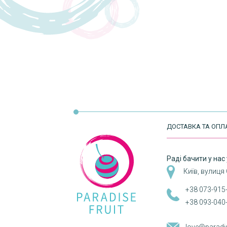
ДОСТАВКА ТА ОПЛ
Раді бачити у нас 
Київ, вулиця
+38 073-915
+38 093-040
love@paradi