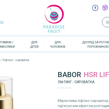
Пош
-50
ІТАМІНИ /
ДЛЯ
ДЛЯ
ДОГЛЯД ЗА РОТО
МАКОЛИКИ
ДІТЕЙ
ЧОЛОВІКІВ
ПОРОЖНИНОЮ
/ Ліфтинг - сироватка
BABOR
HSR LI
ЛІФТИНГ - СИРОВАТКА
Мерехтлива ліфтинг-сироватка,
підтягуючим ефектом розгладжу