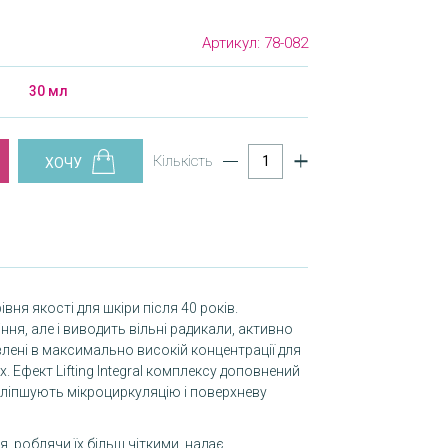
Артикул:
78-082
30 мл
Кількість
вня якості для шкіри після 40 років.
ння, але і виводить вільні радикали, активно
лені в максимально високій концентрації для
. Ефект Lifting Integral комплексу доповнений
поліпшують мікроциркуляцію і поверхневу
 роблячи їх більш чіткими, надає