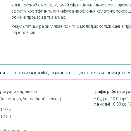
комплексний омолоджуючий ефект, інтенсивно розгладжує з
ефект мікроліфтингу, активізує вироблення колагену, покращу
обмінні процеси в тканинах.
Результат: шкіра виглядає помітно молодшою: підвищена пр
відновлений.
АТА
ПОЛІТИКА КОНФІДЕНЦІЙНОСТІ
ДОГОВІР ПУБЛІЧНИЙ (ОФЕРТ
у студії за адресою:
Графік роботи студі
 Сверстюка, 6в (м. Лівобережна)
У будні з 10:00 до 2
У вихідні 10:00 до 1
-14-76
-12-50
sefruit.com.ua