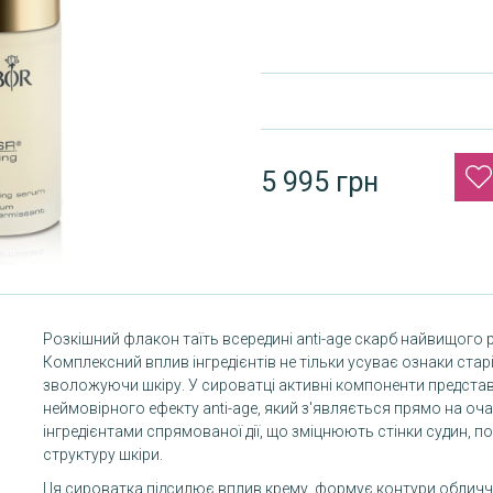
5 995 грн
Розкішний флакон таїть всередині аnti-age скарб найвищого рі
Комплексний вплив інгредієнтів не тільки усуває ознаки старі
зволожуючи шкіру. У сироватці активні компоненти представ
неймовірного ефекту anti-age, який з'являється прямо на очах
інгредієнтами спрямованої дії, що зміцнюють стінки судин, 
структуру шкіри.
Ця сироватка підсилює вплив крему, формує контури обличчя,