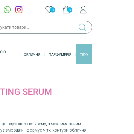
0
0
ук
ВОЮ
ОБЛИЧЧЯ
ПАРФУМЕРІЯ
ТІЛО
FTING SERUM
 що підсилює дію крему, з максимальним
є зморшки і формує чіткі контури обличчя.