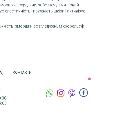
моршки зсередини, забезпечує миттєвий
є еластичність і пружність шкіри і активізує
ужність, зморшки розгладжені, мікрорельєф
А)
КОНТАКТИ
ї:
0:00
9:00