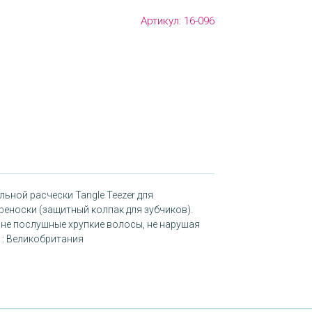
Артикул:
16-096
льной расчески Tangle Teezer для
реноски (защитный колпак для зубчиков).
 не послушные хрупкие волосы, не нарушая
 : Великобритания