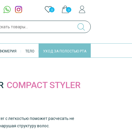
0
0
ch
ФЮМЕРИЯ
ТЕЛО
УХОД ЗА ПОЛОСТЬЮ РТА
R
COMPACT STYLER
zer с легкостью поможет расчесать не
нарушая структуру волос.