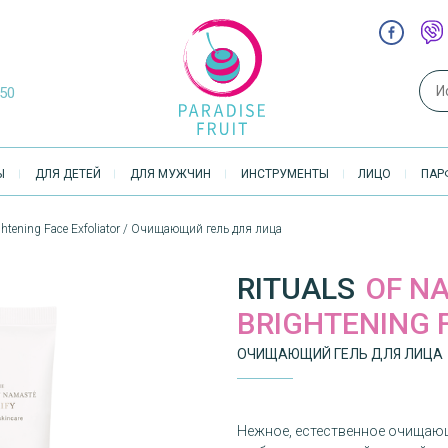
Sear
-50
Ы
ДЛЯ ДЕТЕЙ
ДЛЯ МУЖЧИН
ИНСТРУМЕНТЫ
ЛИЦО
ПАР
htening Face Exfoliator / Очищающий гель для лица
RITUALS
OF N
BRIGHTENING 
ОЧИЩАЮЩИЙ ГЕЛЬ ДЛЯ ЛИЦА
Нежное, естественное очищающ