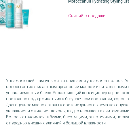
MoroccanOil Hydrating Styling 
Снятый с продажи
Увлажняющий шампунь мягко очищает и увлажняет волосы. У
волосы антиоксидантным аргановым маслом и питательными в
управляемость и блеск. Увлажняющий кондиционер вернет вол
постоянно поддерживать их в безупречном состоянии, хорошо
Драгоценное масло арганы в составе данного крема не допускае
увлажняет и оживляет локоны, щедро насыщает их витаминами
Волосы становятся гибкими, блестящими, эластичными, посл
от вредных внешних влияний и большой влажности.