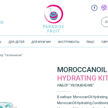
Sear
-50
Ы
ДЛЯ ДЕТЕЙ
ДЛЯ МУЖЧИН
ИНСТРУМЕНТЫ
ЛИЦО
ПАР
бор "Увлажнение"
MOROCCANOIL
HYDRATING KI
НАБОР "УВЛАЖНЕНИЕ"
В наборе: MoroccanOil Hydrat
MoroccanOil Hydrating Conditi