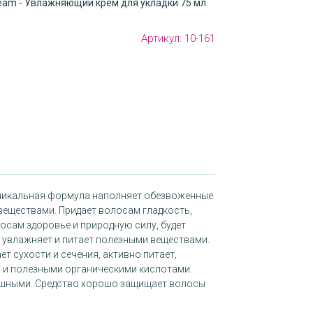
Cream - Увлажняющий крем для укладки 75 мл
Артикул:
10-161
никальная формула наполняет обезвоженные
еществами. Придает волосам гладкость,
осам здоровье и природную силу, будет
 увлажняет и питает полезными веществами.
т сухости и сечения, активно питает,
 и полезными органическими кислотами.
ушными. Средство хорошо защищает волосы