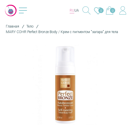
RU
UA
0
0
Главная
Тело
MARY COHR Perfect Bronze Body / Крем с пигментом "загара" для тела