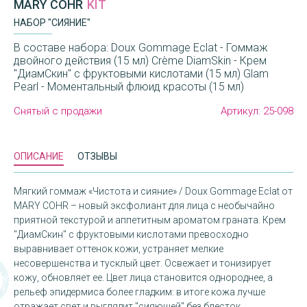
MARY COHR
KIT
НАБОР "СИЯНИЕ"
В составе набора: Doux Gommage Eclat - Гоммаж
двойного действия (15 мл) Crème DiamSkin - Крем
"ДиамСкин" с фруктовыми кислотами (15 мл) Glam
Pearl - Моментальный флюид красоты (15 мл)
Снятый с продажи
Артикул:
25-098
ОПИСАНИЕ
ОТЗЫВЫ
Мягкий гоммаж «Чистота и сияние» / Doux Gommage Eclat от
MARY COHR – новый эксфолиант для лица с необычайно
приятной текстурой и аппетитным ароматом граната. Крем
"ДиамСкин" с фруктовыми кислотами превосходно
выравнивает оттенок кожи, устраняет мелкие
несовершенства и тусклый цвет. Освежает и тонизирует
кожу, обновляет ее. Цвет лица становится однороднее, а
рельеф эпидермиса более гладким: в итоге кожа лучше
отражает свет и выглядит "сияющей" без блесток.