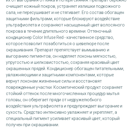
их от выгорания оттенка и потери сияния. Препарат бережно
очищает кожный покров, устраняет излишки подкожного
сала, не пересушивает и не стягивает. Его состав обогащен
защитными фильтрами, которые блокируют воздействие
ультрафиолета и сохраняют насыщенный цвет волосяного
покрова в течение длительного времени. Оттеночный
кондиционер Color Infuse Red - качественное средство,
которое позволит позаботиться о шевелюре после
окрашивания. Препарат препятствует вымыванию и
выгоранию пигментов, он наделяет локоны мягкостью,
упругостью и шелковистостью, сохраняя красивый цвет
окрашенных прядей. Кондиционер обогащен питательными,
увлажняющими и защитными компонентами, которые
вернут локонам жизненные силы и восстановят
поврежденные участки. Косметический продукт сохраняет
стойкий оттенок после многочисленных процедур мытья
головы, он оберегает пряди от недружелюбного
воздействия ультрафиолета и предупреждает выгорание и
сухость. Средство интенсивно увлажняет и укрепляет, а
специальный пигмент усиливает красивый цвет, который
получен при окрашивании.