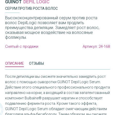
GUINOT
DEPIL LOGIC
СЕРУМ ПРОТИВ РОСТА ВОЛОС
Высококонцентрированный серум против роста
волос DepilLogic позволяет вам продлить
преимущества депиляции. Замедляет рост волос,
оказывая мощное воздействие на волосяные
фолликулы.
Снятый с продажи
Артикул:
24-168
ОПИСАНИЕ
ОТЗЫВЫ
После депиляции вы сможете значительно замедлить рост
волос с помощью сыворотки GUINOT Depil Logic Serum.
Действие этого специального профессионального продукта
направлено на корни, а входящий в состав запатентованный
компонент Bulbaïne® разрушает кератин и способствует
подавлению фермента роста. Кроме такого эффекта,
GUINOT Depil Logic Serum обладает смягчающим действием
благодаря альфа-бисабололу. Таким образом, вы сможете