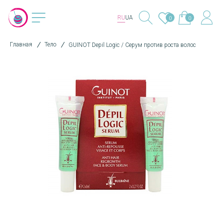
RU
UA
0
0
Главная
Тело
GUINOT Depil Logic / Серум против роста волос