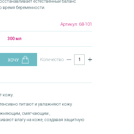
восстанавливает естественный баланс.
о время беременности.
Артикул:
68-101
300 мл
Количество
т кожу.
тенсивно питают и увлажняют кожу.
ажняющим, смягчающим ,
ивают влагу на коже, создавая защитную