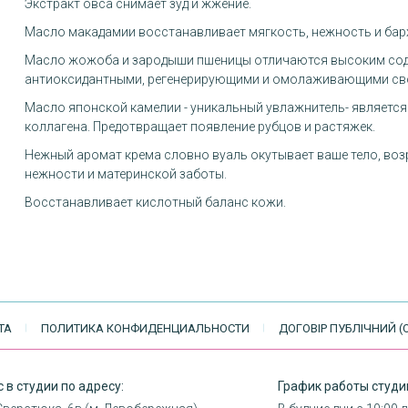
Экстракт овса снимает зуд и жжение.
Масло макадамии восстанавливает мягкость, нежность и бар
Масло жожоба и зародыши пшеницы отличаются высоким сод
антиоксидантными, регенерирующими и омолаживающими св
Масло японской камелии - уникальный увлажнитель- являетс
коллагена. Предотвращает появление рубцов и растяжек.
Нежный аромат крема словно вуаль окутывает ваше тело, воз
нежности и материнской заботы.
Восстанавливает кислотный баланс кожи.
ТА
ПОЛИТИКА КОНФИДЕНЦИАЛЬНОСТИ
ДОГОВІР ПУБЛІЧНИЙ (
 в студии по адресу:
График работы студи