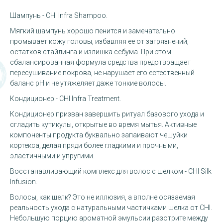
Шампунь - CHI Infra Shampoo.
Мягкий шампунь хорошо пенится и замечательно
промывает кожу головы, избавляя ее от загрязнений,
остатков стайлинга и излишка себума. При этом
сбалансированная формула средства предотвращает
пересушивание покрова, не нарушает его естественный
баланс pH и не утяжеляет даже тонкие волосы.
Кондиционер - CHI Infra Treatment.
Кондиционер призван завершить ритуал базового ухода и
сгладить кутикулы, открытые во время мытья. Активные
компоненты продукта буквально запаивают чешуйки
кортекса, делая пряди более гладкими и прочными,
эластичными и упругими.
Восстанавливающий комплекс для волос с шелком - CHI Silk
Infusion.
Волосы, как шелк? Это не иллюзия, а вполне осязаемая
реальность ухода с натуральными частичками шелка от CHI.
Небольшую порцию ароматной эмульсии разотрите между