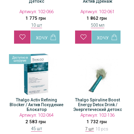
Детокс
Актив Дренаж
Артикул:
102-066
Артикул:
102-061
1 775 грн
1 862 грн
10 шт
500 мл
Доступно в
шоуруме
Thalgo Activ Refining
Thalgo Spiruline Boost
Thalgo Spiruline Boost
T
Blocker / Актив Похудение
Energy Detox Drink /
Energy Detox Drink /
Энергетический детокс
Блокатор
Энергетический детокс
Эн
напиток
напиток
Артикул:
Артикул:
102-064
102-288
Артикул:
102-136
2 583 грн
2 474 грн
1 732 грн
45 шт
7 шт
10 pcs