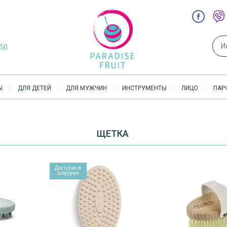
Sear
-50
Ы
ДЛЯ ДЕТЕЙ
ДЛЯ МУЖЧИН
ИНСТРУМЕНТЫ
ЛИЦО
ПАР
ЩЕТКА
Доступно в
Доступно в
шоуруме
шоуруме