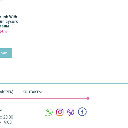
Brush /
rush With
MON MOU Soft Body Brush /
MON MOU Soft Body Brush 
 кожи с
ля сухого
Щетка для очищения кожи с
Щетка для очищения кожи
ектом
агавы
массирующим эффектом
массирующим эффекто
60
0-031
Артикул:
110-061
Артикул:
110-086
850 грн
850 грн
ОФЕРТА)
КОНТАКТЫ
и:
до 20:00
о 19:00