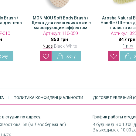
y Brush /
Body Brush /
MON MOU Soft Body Brush /
MON MOU Soft Body 
Arosha Natural B
а для тела
ищения кожи с
Щетка для очищения кожи с
Щетка для очищения
Handle / Щетка д
м эффектом
массирующим эффектом
массирующим эфф
пилинга из 
:
7-010
110-086
Артикул:
110-059
Артикул:
Артикул:
110-0
32
н
грн
850 грн
850 грн
847 грн
1 pcs
Nude
Black
White
Taupe
ТА
ПОЛИТИКА КОНФИДЕНЦИАЛЬНОСТИ
ДОГОВІР ПУБЛІЧНИЙ (
 в студии по адресу:
График работы студи
Сверстюка, 6в (м. Левобережная)
В будние дни с 10:00 
В выходные с 10:00 д
-14-76