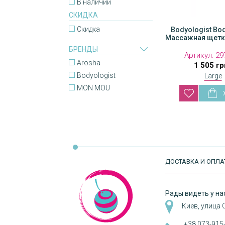
В наличии
СКИДКА
Скидка
Bodyologist Bod
MON MOU Soft 
Массажная щетк
Щетка для оч
массирующи
БРЕНДЫ
Артикул:
Артикул
29
Arosha
1 505 гр
850 
Bodyologist
Large
MON MOU
ДОСТАВКА И ОПЛА
Рады видеть у нас
Киев, улица 
+38 073-915