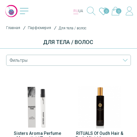
RU
UA
0
0
Главная
Парфюмерия
Для тела / волос
ДЛЯ ТЕЛА / ВОЛОС
Фильтры
ume
Sisters Aroma Perfume
Sisters Aroma Perfume
RITUALS Of Oudh Hair &
Sist