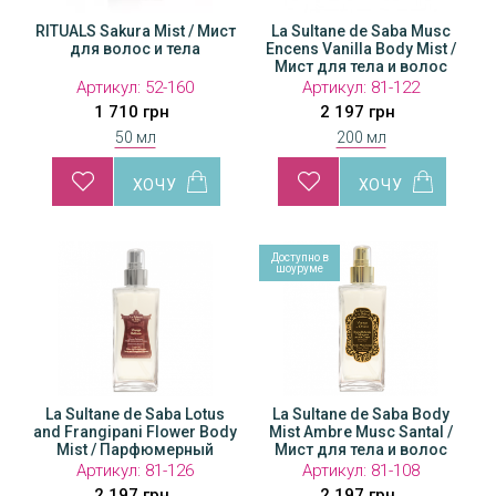
RITUALS Sakura Mist / Мист
La Sultane de Saba Musc
для волос и тела
Encens Vanilla Body Mist /
Мист для тела и волос
Артикул:
52-160
Артикул:
81-122
1 710 грн
2 197 грн
50 мл
200 мл
Доступно в
шоуруме
La Sultane de Saba Lotus
La Sultane de Saba Body
and Frangipani Flower Body
Mist Ambre Musc Santal /
Mist / Парфюмерный
Мист для тела и волос
лосьон-спрей для тела
Артикул:
81-126
Артикул:
81-108
2 197 грн
2 197 грн