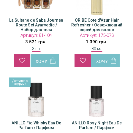
La Sultane de Saba Journeu
ORIBE Cote d'Azur Hair
Route Set Ayurvedic /
Refresher / Освежающий
Набор для тела
спрей для волос
"Лазурный берег"
Артикул:
81-104
Артикул:
175-073
3 521 грн
1 390 грн
3 шт
80 мл
Доступно в
Доступн
шоуруме
шоуру
u De
ANILLO Fig Whisky Eau De
ANILLO Rosy Night Eau De
ANILLO Fig Whisky Eau De
ANILLO Rosy Night Eau De
ANILL
ANI
Parfum / Парфюм
Parfum / Парфюм
Parfum / Парфюм
Parfum / Парфюм
Pa