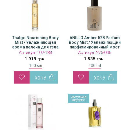
Thalgo Nourishing Body
ANILLO Amber 528 Parfum
Mist / Увлажняющая
Body Mist / Увлажняющий
арома пелена для тела
парфюмированный мост
для тела
Артикул:
102-183
Артикул:
275-006
1 919 грн
1 535 грн
100 мл
100 ml
Доступно в
шоуруме