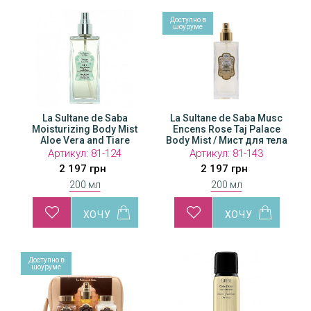
Доступно в
шоуруме
La Sultane de Saba
La Sultane de Saba Musc
Moisturizing Body Mist
Encens Rose Taj Palace
Aloe Vera and Tiare
Body Mist / Мист для тела
Flowers / Мист для тела и
Мускус Роза
Артикул:
81-124
Артикул:
81-143
волос
2 197 грн
2 197 грн
200 мл
200 мл
Доступно в
шоуруме