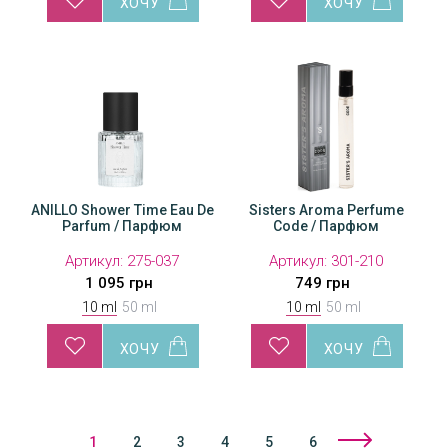
au De
ANILLO Shower Time Eau De
Sisters Aroma Perfume
ANILLO Shower Time Eau De
Sisters Aroma Perfume
ANILLO
Si
Parfum / Парфюм
Code / Парфюм
Parfum / Парфюм
Code / Парфюм
Pa
Артикул:
Артикул:
275-037
301-211
Артикул:
Артикул:
275-050
301-210
А
1 095 грн
2 199 грн
2 675 грн
749 грн
10 ml
50 ml
10 ml
50 ml
1
2
3
4
5
6