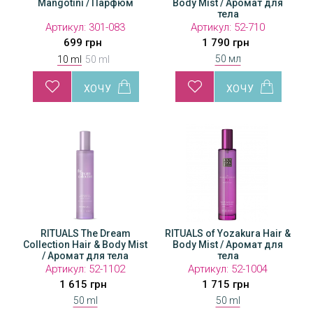
м
Mangotini / Парфюм
Mangotini / Парфюм
Body Mist / Аромат для
Man
тела
Артикул:
301-083
Артикул:
Артикул:
301-084
52-710
А
699 грн
2 199 грн
1 790 грн
50 мл
10 ml
50 ml
RITUALS The Dream
RITUALS of Yozakura Hair &
Collection Hair & Body Mist
Body Mist / Аромат для
/ Аромат для тела
тела
Артикул:
52-1102
Артикул:
52-1004
1 615 грн
1 715 грн
50 ml
50 ml