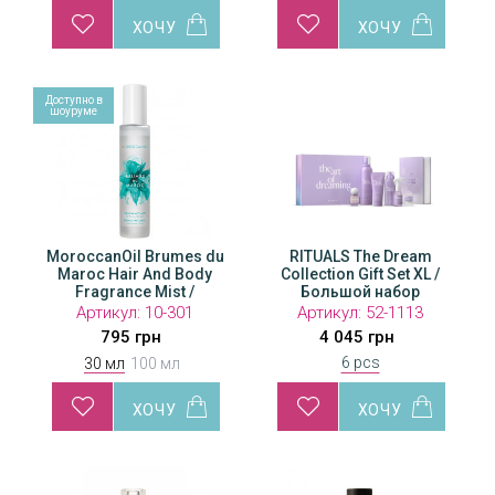
Доступно в
Доступн
шоуруме
шоуру
 du
MoroccanOil Brumes du
MoroccanOil Brumes du
RITUALS The Dream
Moroc
dy
Maroc Hair And Body
Maroc Hair And Body
Collection Gift Set XL /
Mar
Fragrance Mist /
Fragrance Mist /
Большой набор
F
 для
Ароматический спрей для
Ароматический спрей для
Аромат
Артикул:
10-301
Артикул:
Артикул:
10-302
52-1113
А
волос и тела
волос и тела
795 грн
1 370 грн
4 045 грн
6 pcs
30 мл
100 мл